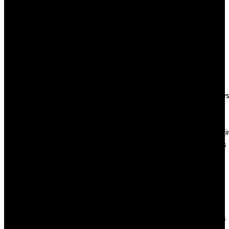
に見つかるようなオンラインカジノを選
Peru
びたいですよね。 日本でオンラインカ
PinUp
ジノをして年間50万円以上儲かったら
apk
(サラリーマンの場合は70万円)確定申告
Plates
しないと、違法行為になります。
Power
Casino
これら多くのスロットは、主にNetEnt
public
やMicrogaming、Yggdrasilなどのトップ
Review
プロバイダーによるものです。 もちろ
search
ん、カジノゲームの定番、ブラックジャ
engine
ックやルーレット、バカラなどのテーブ
marketi
ルゲームにもさまざまなバージョンが揃
Seniors
っています。 さらに、今ではオフライ
seo
ンよりもオンラインが主流になってきて
Slot
いるロトやビンゴゲームがプレイできる
Online
カジノも急増しています。
Slot88
Sober
クレジットカード入金でクレジットカー
Homes
ドを使うとほぼほぼ必要になるので、事