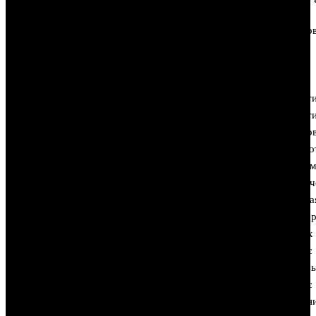
zxc
では、カジノはゲームを設置しているだ
Крипто
けで、ゲームを作っているのはゲームプ
Мода
ロバイダー（制作会社）です。 そこ
Морда
で、自分のお気に入りプロバイダーがあ
RU
れば、そのプロバイダーのゲームが置い
Новост
てあるカジノを探すことができます。
Новост
実際にプレイする前に、日本 オンライ
Крипто
ン カジノか信頼して使用出来るものか
Разрабо
どうかを確認するようにしましょう！
програ
安心して遊べるオンライン カジノ 日本
обеспеч
であるかどうかは以下の項目をチェック
Торгова
する事でセルフチェックする事が可能で
платфо
す。 オンラインだからこそ、本当に安
Финтех
心できるオンライン カジノ 日本である
Форекс
ことをしっかり確認したうえで楽しくプ
Брокер
レイしたいですね。
Форекс
Обучен
例えば、銀行振込は海外からの振込のた