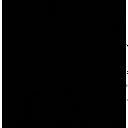
能性がないカジノを紹介していますが、
May
自分の目でもチェックするようにしまし
2025
ょう。 キュラソー島のライセンスは、
April
ベラジョンカジノだけではなく、ビット
2025
カジノやライブカジノハウスなど、人気
March
のオンラインカジノも取得しているた
2025
め、安全性が高いと言えます。 その
Februar
点、オンラインカジノサイトはカジノが
2025
合法とされている国からのライセンスを
January
得て運営されているので、日本の賭博罪
2025
は適用されず違法ではありません。 か
Decemb
といって合法でもないので、難しいとこ
2024
ろではあるんですが‥。
Novemb
2024
カジノ名遊雅堂ボーナス内容$27 (3000
Octobe
円分) 種別入金不要ボーナス【2022年6
2024
月現在提供中】3000円 の入金不要ボー
July
ナス(登録・無料ボーナス)プレゼント！
2024
賭け条件60 倍ボーナス金額の60倍にあ
June