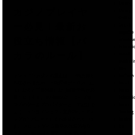
Dating
カジノプレイヤ
Dating
Online
ー必見！最新お
DLL de
registre
役立ち情報【バ
Window
Educati
カラのルール】
email
marketi
FIFA
オンラインカジノの賞金は、一時所得と
FinTech
みなされるため、一時所得が５０万円以
Food
上になると課税対象になり確定申告が必
Forex
要となります。 Evolutionは、ライブカ
Educati
ジノのゲームプロバイダーとしてだけで
Forex
なく、オンラインカジノ業界のリーディ
Trading
ングカンパニーとしても注目されていま
health
す。 スロットゲーム開発の代表的存在
Ice
であったNetEntを買収し大企業に成
Casino