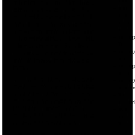
Dll's
そもそもオンラインカジノを利用したこ
latin
とないプレイヤーにとって、オンライン
mail
カジノで稼ぐことができるのか不安に思
order
う方も多いでしょう。 カジノは海外の
brides
イメージが強いですが、日本で利用でき
LeoVeg
るものは海外が運営しているため、同じ
Finland
く稼ぐことはできます。 プレイヤーに
LeoVeg
よって稼ぐことができる金額は異なりま
India
すが、普通のカジノ同様に稼ぐことは可
LeoVeg
能です。
Irland
ネットカジノで遊んで実際に稼ぐことが
LeoVeg
できるのか、プレイヤーでなくても気に
Swede
なりますよね。 人気ナンバーワンのカ
link
ジノが必ずしもあなたに最適なカジノと
populari
は限りません。 無料プレイを活用し
Mail
て、各カジノをじっくり見比べ、自分に
Order
合ったカジノを見つけましょう。
Brides
mail
今後スマホの更なる普及と共に専用アプ