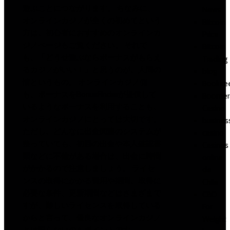
遊ぶことにつながります。 ちなみに、
News
オンラインカジノが全くの初めてという
Bitcoin
方は、初心者におすすめのオンラインカ
Price
ジノページもご覧ください。 それで
Bitcoin
も、「どうせ遊ぶならボーナスがもらえ
Trading
るカジノがいい！」と思うのが、人間の
blog
情というもの。 オンラインカジノ側
Bookke
も、ボーナスをBonusFinderが提供して
Boomer
いるようなボーナスを利用することも、
Casino
オンラインカジノにとっては大切です。
busines
ただし、どんなに出金関連のシステムが
casino
整っていても、初回の出金や本人確認書
Casinos
類などに不備がある場合は、出金に時間
online
がかかるので注意しましょう。 ライセ
de
ンスの取得にかかる費用や期間、取得に
Chile
必要な条件、更新期間などはさまざまで
CBD
すが、難しいライセンスを取得している
For
からと言って、優良なオンラインカジノ
Weight