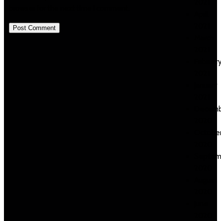
2021
browser for the next time I comment.
April
2021
March
2021
Februar
2021
January
2021
Decemb
2020
Octobe
2020
Septem
2020
August
2020
June
2020