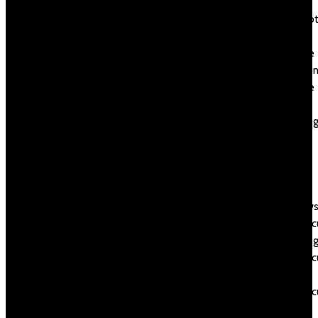
とは限らないのもポイントです。
Loss
Chatbo
オンラインカジノには、楽しみながら人
News
生を変えるような高額の勝利金を稼ぐチ
Codere
ャンスがあることは間違いありません。
Argenti
しかしながら、インターネットカジノは
Codere
あくまでギャンブルです。 娯楽として
Italy
支払える金額の範囲内で、楽しく責任を
Courtin
もってカジノオンラインの醍醐味を満喫
crypto
しましょう。 オンラインカジノでキャ
Crypto
ッシュを使って遊んでいると、必ず1度
News
は必要となるのが証明書類の提出です。
Crypto
主な書類としては、パスポートや運転免
Review
許証などの写真付きの身分証明書、氏名
Cryptoc
と住所が確認できる住所確認書類、さら
exchan
に、決済方法が本人名義であることが確
Cryptoc
認できるものが要請されます。 よっ
News
て、一般的には18歳以上、カジノによっ
Cryptoc
ては20歳以上の年齢制限があります。
service