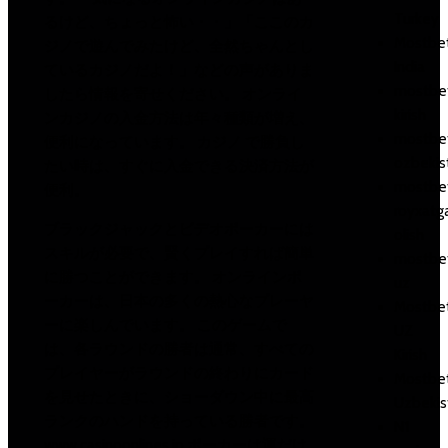
Turkey
るけど、ちょっと怖い・・」「ここのカ
Mostbe
ジノで遊んでみたけど、全然ちゃんとし
India
ているカジノだよ！」などの声がありま
mostbe
したら情報を寄せください。 オンライ
kirish
ンカジノの入金方法は年々種類が増え、
mostbe
便利になっています。 カジノ で勝負し
ozbekis
たい時は、すぐに入金できる決済方法が
mostbe
便利。
royxatg
ブラックジャックとビデオポーカーには
olish
スキルが必要で、賢くプレイすれば簡単
mostbe
に勝つことができます。 オンラインポ
uz
ーカーは、日本の多くの熱心なプレーヤ
Mostbe
ーに楽しんでいます。 このゲームで
UZ
は、各ラウンドの勝者は通常、すべての
Kirish
プレイヤーがラウンドの終わりにカード
Mostbe
を見せたときに、ショーダウン中に最高
Uzbekis
ランクのハンドを持っている勝者です。
N1
www.casinoonlines.jp
ポーカーは運だけ