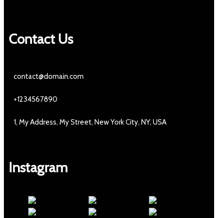
Contact Us
contact@domain.com
+1234567890
1, My Address, My Street, New York City, NY, USA
Instagram