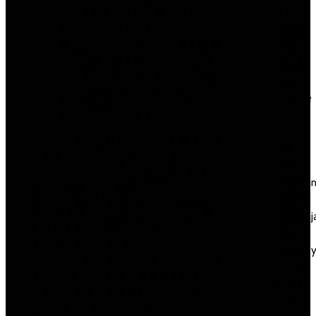
トコインをメイン通貨で利用でき
AZ
るネットカジノです。
Casino
例えば、¥2000のボーナスを獲得
1Win
した場合、最大¥400までの賭け
Brasil
をすることができますが、この場
1win
合、¥400を超える賭けではボー
Turkiye
ナスが没収されます。
1xbet
1xbet
ただ、「今日は行くぞっ！」と色々プラ
apk
ン立ててから行かなきゃなりません。
1xbet
オンラインカジノの勝利金は「一時所
Argenti
得」に分類され、年間（1月～12月）で
1xbet
50万円を超える利益が出ると課税対象
Azerbaj
になります。 分離型の場合、リアルマ
1xbet
ネーにはボーナスの賭け条件が適用され
Azerbay
ないので、賭け条件の消化もボーナスマ
1xbet
ネーを使い始めたからスタートします。
Brazil
分離型の場合、入金したリアルマネー
1xbet
100ドルと、ボーナスマネーの100ドル