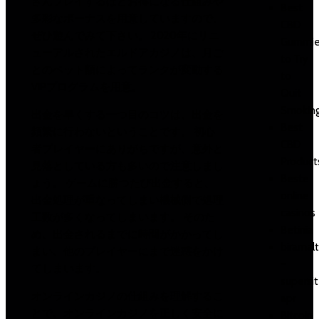
さんプレイするほどお得になる仕組みや
Best
多彩なボーナスを用意していますので、
CBD
ぜひ遊んでみて下さい。 2020年にリニ
Gummie
ューアルされたエルドアカジノは、月ご
to Try
とのベット額によってランクが変動する
to
VIPプログラムを用意。
Quit
Smokin
出金を早くする一つ目のコツは、出金を
Best
頻繁に行わないということです。 初心
CBD
者プレイヤーにありがちですが、意外と
Product
見落としている方も多いので注意しまし
Beste
ょう。 ゲームに勝つたび出金すると、
online
出金処理が重なってしまい機械側で処理
casinos
工数が多くなってしまいます。 そのた
Betinia
め、出金されるまでに時間がかかってし
biramal
まい、他のプレイヤーにまで迷惑をかけ
–
てしまいます。
supersit
オンラインカジノの仕組みを理解するこ
apr
とで、オンラインカジノを正しく安全に
Bitcoin