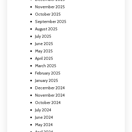
November 2025
October 2025
September 2025
August 2025
July 2025
June 2025
May 2025
April 2025
March 2025
February 2025
January 2025
December 2024
November 2024
October 2024
July 2024
June 2024
May 2024