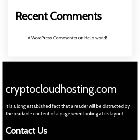
Recent Comments
A WordPress Commenter
on
Hello world!
cryptocloudhosting.com
It is a long established fact that a reader will be distracted by
the readable content of a page when looking at its layout.
Contact Us