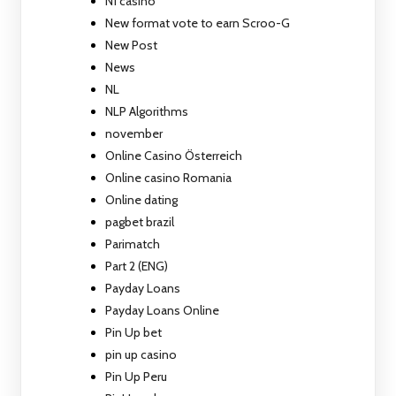
N1 casino
New format vote to earn Scroo-G
New Post
News
NL
NLP Algorithms
november
Online Casino Österreich
Online casino Romania
Online dating
pagbet brazil
Parimatch
Part 2 (ENG)
Payday Loans
Payday Loans Online
Pin Up bet
pin up casino
Pin Up Peru