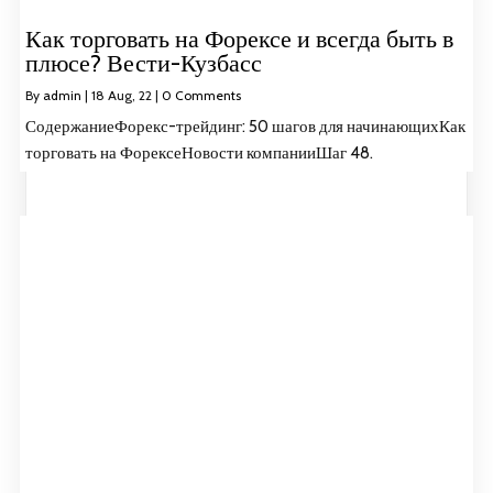
Как торговать на Форексе и всегда быть в
плюсе? Вести-Кузбасс
By
admin
|
18
Aug, 22
|
0 Comments
СодержаниеФорекс-трейдинг: 50 шагов для начинающихКак
торговать на ФорексеНовости компанииШаг 48.