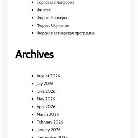
Торговая платформа
Финтех
Форекс Брокеры
Форекс Обучение
Форекс партнерская программа
Archives
August 2026
July 2026
June 2026
May 2026
April 2026
March 2026
February 2026
January 2026
December 2025