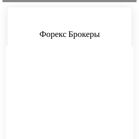
Форекс Брокеры