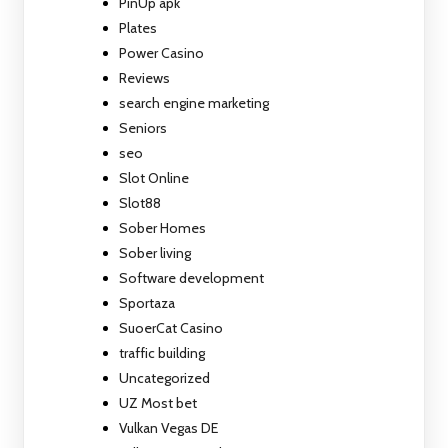
PinUp apk
Plates
Power Casino
Reviews
search engine marketing
Seniors
seo
Slot Online
Slot88
Sober Homes
Sober living
Software development
Sportaza
SuoerCat Casino
traffic building
Uncategorized
UZ Most bet
Vulkan Vegas DE