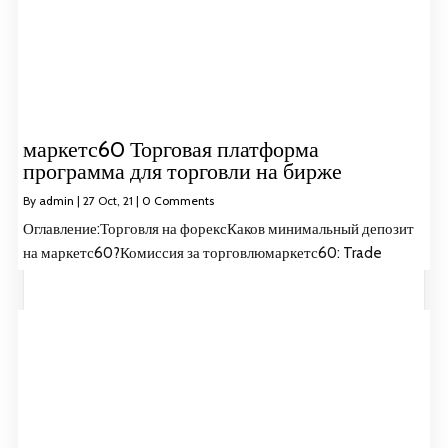
маркетс60 Торговая платформа
программа для торговли на бирже
By
admin
|
27
Oct, 21
|
0 Comments
Оглавление:Торговля на форексКаков минимальный депозит
на маркетс60?Комиссия за торговлюмаркетс60: Trade