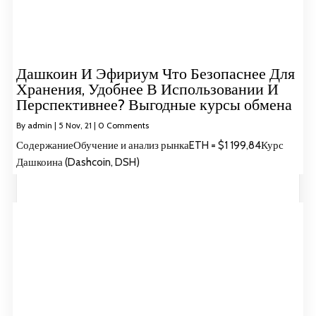
Дашкоин И Эфириум Что Безопаснее Для
Хранения, Удобнее В Использовании И
Перспективнее? Выгодные курсы обмена
By
admin
|
5
Nov, 21
|
0 Comments
СодержаниеОбучение и анализ рынкаETH = $1 199,84Курс
Дашкоина (Dashcoin, DSH)