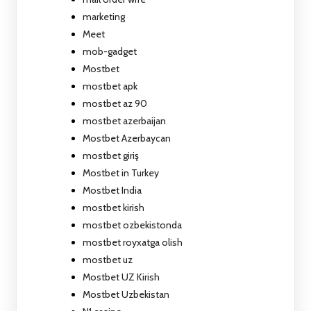
marketing
Meet
mob-gadget
Mostbet
mostbet apk
mostbet az 90
mostbet azerbaijan
Mostbet Azerbaycan
mostbet giriş
Mostbet in Turkey
Mostbet India
mostbet kirish
mostbet ozbekistonda
mostbet royxatga olish
mostbet uz
Mostbet UZ Kirish
Mostbet Uzbekistan