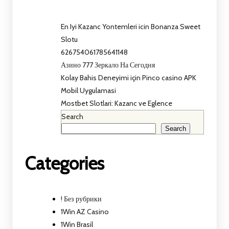
En Iyi Kazanc Yontemleri icin Bonanza Sweet
Slotu
626754061785641148
Азино 777 Зеркало На Сегодня
Kolay Bahis Deneyimi için Pinco casino APK
Mobil Uygulamasi
Mostbet Slotlari: Kazanc ve Eglence
Search
Search
Categories
! Без рубрики
1Win AZ Casino
1Win Brasil