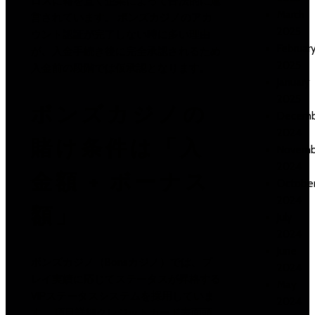
ロスに籍を置く企業によって合法的に運
March
営されています。 ボンズカジノのアカ
2025
ウント認証が完了しない時に多い理由
Februar
が、入金手続き後に完全承認されるため
2025
入金前の段階では仮承認となります。
January
2025
ボンズカジノの
Decemb
2024
賭け条件は「入
Novemb
2024
金額 + ボーナス
Octobe
2024
額」
July
2024
June
ボンズカジノ（Bonsカジノ）では、プ
2024
レイ実績に応じてステータスが昇格する
May
VIPステータスシステムを採用していま
2024
す。 項目詳細クレジットカード表面頭