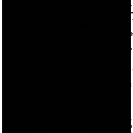
負事といっても過言ではありません。
registre
ご本人様の顔写真や免許証、公共料金の
Window
お支払いなど現住所の確認ができる書類
Educati
の提出を求められるケースが一般的で
email
す。
marketi
FIFA
ボンズカジノのライブカジノでは、臨場
FinTech
感あふれるライブ中継によってまるで本
Food
物のランドカジノで遊んでいるような感
Forex
覚が楽しめるようになっています。 ボ
Educati
ンズ カジノ の評判では他社ではあまり
Forex
みられない損失額を還元してくれるとい
Trading
う嬉しいシステムがあります。 周知の
health
事実として、カジノ法案が可決されるこ
Ice
とになるだけではなく、この法案に関し
Casino
て、さしあたって換金の件に関しての規
India
定にかかわる法案を提示するといった方
Mostbe
向性があるらしいのです。 ネットカジ
internet
ノというのは、カジノを運営するために