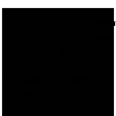
Recen
ボンズカジノBONS
Posts
とは？特徴や評判、
Coron
avirus
初回ボーナス、入
diseas
e 2019
金・出金方法を徹底
En Iyi
Kazan
解説EVERY
c
Yonte
mleri
TREND（エブリー
icin