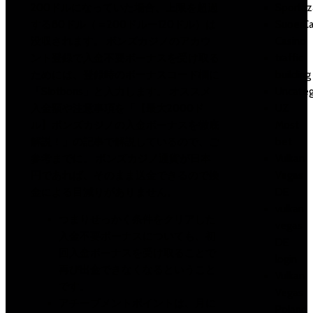
200ドルになっていた場合、上限を超過
Sportaz
する80ドル（＝200ドルー120ドル）は
SuoerCa
没収されます。 ボンズカジノのアカウ
Casino
ント登録で入金不要ボーナスを受け取る
traffic
ためには、登録時のボーナスコード欄に
building
「Slotbons」と入力します。 オススメ
Uncateg
入金額や注意事項を「【最大2000ド
UZ
ル】ボンズカジノの入金ボーナスを徹底
Most
解説！」の記事で解説しているので、ご
bet
参考までに。 ボンズカジノ通貨が日本
Vulkan
円であれば、そのまま送金できるので換
Vegas
金による目減りがありません。
DE
vulkan
つまりせっかく条件をクリアした
vegas
入金不要ボーナスについても、初
DE
回入金ボーナスを受け取ることで
login
再び出金できなくなるということ
Vulkan
です。
Vegas
アチーブメントポイントは、月に
Poland