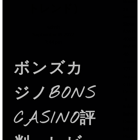
Bonan
トレンド）
za
Sweet
Slotu
admin
62675
September 18, 2022
40617
7:44 pm
856411
48
ボンズカ
Азино
777
Зеркал
о На
ジノBONS
Сегод
ня
Kolay
CASINO評
Bahis
Deney
imi için
Pinco