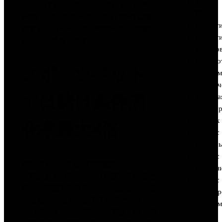
Морда
スに賭けてみるのも良いでしょう。 ※
RU
Bons Casino のボーナスの賭け条件は参
Новост
加するプロモーションやボーナスの種類
Новост
によって異なります。
Крипто
Разрабо
スポーツベット
програ
обеспеч
では賭け条件消
Торгова
платфо
Финтех
化率最大4倍
Форекс
Брокер
Форекс
ボンズカジノでは2,000種類以上のゲー
Обучен
ム数があるので、ふつうに探していると
Форекс
自分が希望するスロットとなかなか出会
партнер
えません。 なお、おすすめのオンライ
програ
ンカジノランキングについては、以下の