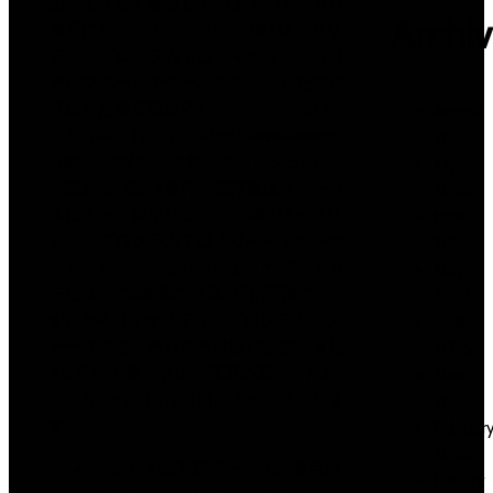
記事で詳しく解説していますので、ぜひ
Archiv
参考にしてみてください。 VIP ロイヤリ
ティ・プログラムでは、キャッシュ（リ
アルマネー）でゲームをプレイした際に
発生した損失額に応じてキャッシュバッ
August
クが付与されます。
http://bonscasino-
2026
online.com/
進呈されるキャッシュバッ
July
ク額および賭け条件や獲得数はステータ
2026
スによって異なります。 のVIP ロイヤリ
June
ティ・プログラムでは「リベートボーナ
2026
ス」「キャッシュバック」「サポートサ
May
ービス」の3種類の特典が利用可能で
2026
す。 VIP ロイヤリティ・プログラムのス
April
テータスは、当月の合計賭け金額と直近
2026
4ヵ月内で最もプレイ頻度の高かった2
March
つの月の合計賭け金額によって決定しま
2026
す。
Februar
2026
うまく入金不要ボーナスの運用が
January