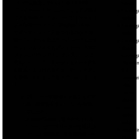
づいたら達成していた！ 多くの日本人
brides
プレイヤーの方からコンビニなどで購入
LeoVeg
できるVISAバンドルカードやキャッシュ
Finland
レス決済のペイペイ（PayPay）を使っ
LeoVeg
てボンズカジノに入金できるのか？ 本
India
場カジノでも人気のテーブルゲームはオ
LeoVeg
ンラインカジノでもプレイヤーに人気の
Irland
ジャンルの一つです。 ボンズカジノは
LeoVeg
公式サイト上で、クレジットカード詐欺
Swede
を防止するためのセキュリティシステム
link
を構築していることをアピールしていま
populari
す。
Mail
Order
プレイヤーの安全を守ることを重
Brides
視し節度あるギャンブルを推奨し
mail
ています。
order
※ Bons Casino で採用されている
wife
ゲーミングプロバイダー情報及び
marketi
ゲームの種類は記事執筆時点のも
Meet