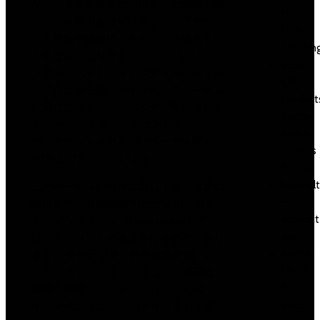
が、「入金を挟まない出金」の連続の場
to
合は、無料出金は1日2回まで。 アカウ
Quit
ント凍結申請後は、キャッシュ残高も引
Smokin
き出せなくなります。 カジノベット、
Best
スポーツベット、ライブディーラーで出
CBD
た「合計損失額」の中から、ステータス
Product
に応じてキャッシュバックが受けられま
Beste
す。 ベット上限の定めはありません
online
が、カウントされるのはボーナス額の
casinos
20％までとなっています。
Betinia
biramal
このボーナスの利用に際しては、規定の
–
賭け条件、有効期限30日が適用されま
supersit
す。 ボンズカジノ（bons casino）で
apr
は、アカウントの認証を行う必要があり
Bitcoin
ます。 身分証明書、住所確認書類、オ
News
ンカジ クレジットカードなどの必要な
Bitcoin
書類を用意して、ボンズカジノ 公式サ
Price
イトでボンズカジノ ログインをして画