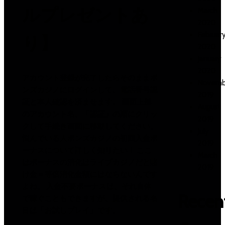
ルプレゼントあ
March
2020
Februar
り】
2020
January
2020
アカウント登録が完了したらそのままボ
Novemb
ンズカジノにログインして、電話番号認
2019
証と本人確認を済ませます。 画面上部
August
のアカウント名、「認証」の順にクリッ
2019
クして手続き画面に移動してください。
July
悩んでいる人ボンズカジノの初回入金ボ
2019
ーナスについて詳しく知りたい！ ここ
March
はボーナスの消化はライブカジノだと賭
2019
け金＝等倍消化金額にはならないんです
よね。 入金不要ボーナスは、それ自体
Recen
で稼ぐこともできますが、提供される名
目は「お試しプレイ」です。