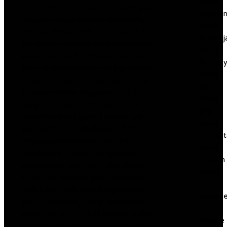
1xbet
2023 yang memberikan slot online gacor
Argenti
unggulan hingga slot mudah menang
1xbet
maxwin. Memiliki pelayanan situs slot
Azerbaj
komisi New Member 100 jadi kamu tidak
1xbet
perlu panik untuk membuat akun slot
Azerbay
gacor di situs tersebut. Ada juga bocoran
1xbet
slot gacor hari ini sehingga dapat kamu
Brazil
temukan di situs slot gacor SLOT777
1xbet
yang bisa menjadi pegangan dalam
giriş
memilih judi slot gacor. Tersedia pula
1xbet
jenis permainan sekelilingnya di situs slot
Kazahst
tergacor, mulai dari situs slot hoki
1xbet
Sportsbook, website slot gampang
Russian
menang Live casino Live, situs slot88
5 Best
Poker Live, web slot gacorTembak Ikan
CBD
online dan masih banyak lagi BO slot
Gummie
gacor nama lainnya yang disematkan
for
pada situs SLOT 777 ini. Nikmati asyiknya
Erectile
bermain beragam jenis judi online hanya