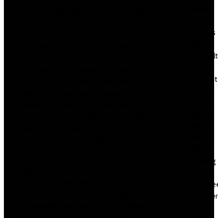
saat bermain disertai secara hadiah
Beste
Jackpot tinggi. Tidak heran membangun
online
banyak orang mencari tahu tentang situs
casinos
slot tersebut terbaik 2023 sampai
Betinia
Indonesia. Sebenarnya sangat gampang
biramal
untuk menemukan web slot luar
–
kewedanan yang terdapat di Internet.
supersit
Semua bandar tersebut menawarkan
apr
flatform slot gampang menang
Bitcoin
meskipun keaslinya situs slot hoki
News
tersebut dipertimbangkan. Tidak sedikit
Bitcoin
orang akhirnya terjebak oleh oknum-
Price
oknum yang membuat situs slot terbaru
Bitcoin
2023.
Trading
Situs slot gacor mudah menang
blog
SLOT777 adalah salah satu site slot
Bookke
online dipercaya di Indonesia dalam hal
Boomer
ini menghadirkan deretan pertandingan
Casino
slot yg gacor hari ini dari sejumlah