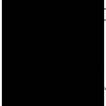
Keenam macam-macam kategori judi
2020
judi poker online di atas adalah macam-
Octobe
macam judi online akan ke banyak dicari
2020
selanjutnya dimainkan karena setiap
Septem
permainan tersebut menawarkan
2020
kegemparan keseruan yang bervariatif.
August
Jika kamu ingin tahu, bisa memainkan
2020
setiap game tersebut hanya di dalam
June
situs slot gampang menang SLOT777
2020
tanpa perlu memiliki banyak id judi online.
May
2020
April
Cara Susunan di
2020
March
Situs Slot Mudah
2020
Februar
dimenangkan
2020
January
2020