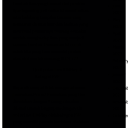
Tembak Ikan yang berasal dari provider
June
Spadegaming. Judi online ini memberikan
2022
latar belakang tampilan taruhan yang
May
menawan disertai fitur dan fasilitas yang
2022
membuat pemainnya tentang semakin
April
mudah menghadap ikan yang menjadi
2022
sasaran tembak. Permainan ini cocok
March
untuk kita
yang baru
memulai pindah
2022
akun slot mudah menang SLOT777.
Februar
2022
Judi poker Live IDNPlay di
January
Kategori P2P
2022
Siapa sih sampai tidak mengenal menu
Decemb
permainan Poker? Permainan yang bisa
2021
dimainkan dengan 8 orang ini sudah
Novemb
dikenal terarah begitupun dengan Idn
2021
poker Live IDNPlay oleh kategori P2P
Octobe
yang memiliki pemain
luar biasa
. Malahan,
2021