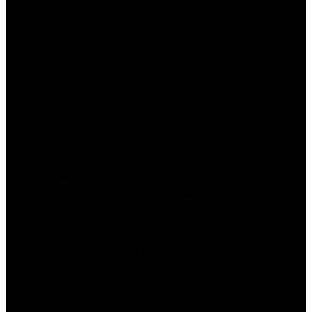
on
SLOT777 dengan mesin pencarian
Hello
Google dan lewat linknya. Site ini mudah
world!
sebagai diakses sehingga anda tidak
memerlukan praktik pihak ketiga seperti
VPN.
Membuat Akun Berjudi
Saat kamu di halaman awal situs,
karenanya kamu tinggal menjadi akun judi
secara mengklik tombol ULASAN untuk
memulai mekanisme pembuatan akun.
Selanjutnya akan muncul kolom isian
yang harus bettor isi, seperti:
Username atau
ID Game
Password
Alamat Email
Nomor Telepon