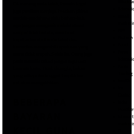
Window
Ok menang serta kalah, Pemain togel
Educati
juga pastikan menjaga keadaan pikiran
email
mudah-mudahan selalu berhati-hati,
marketi
agar jangan mengarah melalui situasi
FIFA
sampai tidak tertata, membuat
FinTech
kepribadian abdi Anda takut dan
Food
kemudian mengambil keputusan yang
Forex
mana tidak ampuh. Selain itu, Orang juga
Educati
perlu memiliki tekad, jangan ragu saat
Forex
bermain kartu. Tidak disangka, bukan
Trading
yang artinya Anda nggak berpikir tua
health
sebelum mengakhirkan.
Ice
Casino
BEBERAPA
India
Mostbe
BAYARAN
internet
marketi
KECIL GUNA
IT