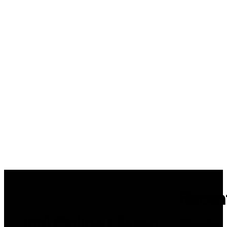
kalah bermain judi
profesional
Recen
Judi Online Ulasan
Posts