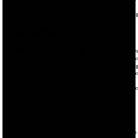
berkenaan dengan sukses dikemudian
Italy
hari.
Courtin
crypto
Berlatihlah itu
Crypto
News
Crypto
teratur dan juga
Review
Cryptoc
tekun
exchan
Cryptoc
News
Cryptoc
STABIL
service
Dating
TENANG JUGA
Dating
Online
TEGAS
DLL de
registre