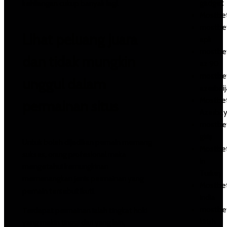
gadget
kehilangan cukup banyak lagi.
Mostbe
mostbe
Lihat peluang juara
apk
mostbe
dan tidak mungkin
az 90
mostbe
unggul dalam
azerbai
Mostbe
permainan situs
Azerba
mostbe
giriş
Untuk boleh dijadikan pemain memang
Mostbe
sukses, orang profesional maka
in
mengetahui kemungkinan
Turkey
memenangkan jenis permainan yang
Mostbe
pemain tersebut ikuti.
India
mostbe
Terdapat permainan ialah tingkat hoki
kirish
yang makin tinggi dari yang lain,