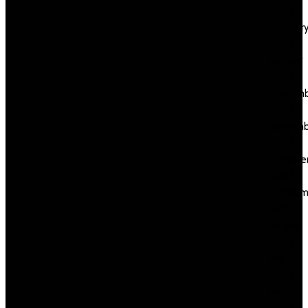
2024
Februar
2024
January
2024
Decemb
2023
Novemb
2023
Octobe
2023
Septem
2023
August
2023
July
2023
June