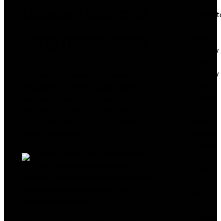
brazil
tahapan berhenti
Parimat
Part 2
yang mana benar
(ENG)
Payday
Loans
Payday
Dengan perhitungan, player harus
Loans
menghambat bermain untuk mereka
Online
telah memenangkan pilihan 2,
Pin Up
Slotjago777
5 kolam modal bettor, atau
bet
kala mereka kehabisan hingga 70% dari
pin up
modal main mereka.
casino
Jadilah pemain yang cerdas dan juga
Pin Up
tetap terperangah adalah jam
Peru
terbang perjudian hasil baik terbaik yang
PinUp
mana harus diperhatikan oleh para
apk
petaruh profesional.
Plates
Power
Sebagai berpartisipasi bertaruh Judi