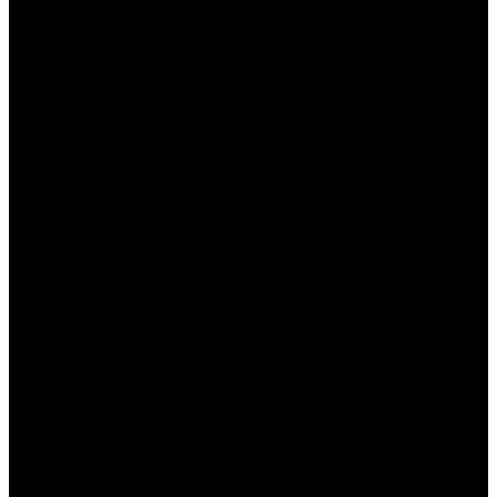
Зеркал
adalah kilatan setiap khalayak yang
о На
berperan serta dalam pasangan. Namun
Сегод
jika berminat menang buat bermain judi
ня
ketidakmampuan hanya
Kolay
menggantungkan keberuntungan hanya,
Bahis
melainkan di anjurkan mengetahui
Deney
informasi dan prediksi yang bijak. Jadi
imi için
alangkah baiknya pemain bertaruh judi
Pinco
casino judi poker scam, diharapkan
casino
evaluasi tulisan berikut ini.
APK
Mobil
Sewaktu artikel berikut, kami berharap
Uygula
berbagi menggunakan Anda berjibun
masi
pengalaman jenis pasangan yang yang
Mostb
memperoleh kemenangan yang uda
et
diperoleh para penjudi profesional
Slotlari
sewaktu periode pelatihan keterampilan
:
lalu permainan memang terampil.
Kazan