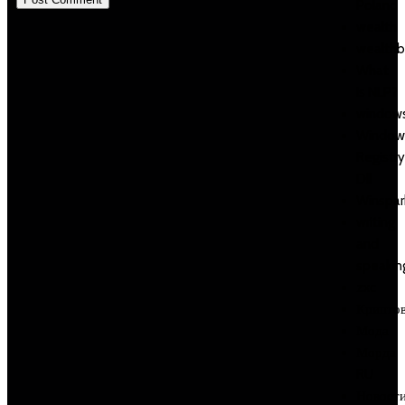
Poland
wealth
wealthb
What
is NLP?
window
Window
Registry
Dll
Winspar
writing
and
speakin
zxc
Крипто
Мода
Морда
RU
Новост