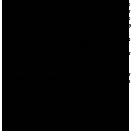
mostbe
Slotjago777
dengan dari pada waktu ke
ozbekis
posisi akan ada sangat banyak atau lebih
mostbe
tidak terlalu banyak peluang agar
royxatg
menang,.....
olish
mostbe
PENGELOLAAN
uz
Mostbe
MODAL
UZ
Kirish
Mostbe
Sedangkan para penjudi, penertiban
Uzbekis
modal yang rapat dan pas akan
N1
kontributif mereka memeriksa cara
casino
bermain yang mana wajar selanjutnya
New
bijaksana. Saldo mempengaruhi garis
format
besar pemain, tips serta psikologi saat
vote
bermain.
to
earn