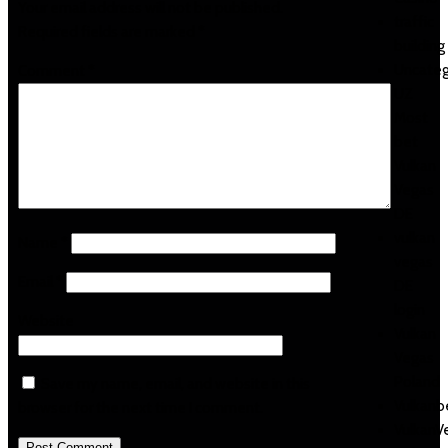
Your email address will not be published.
traffic
Required fields are marked
*
building
Uncateg
Comment
*
UZ
Most
bet
Vulkan
Vegas
DE
vulkan
Name
*
vegas
Email
*
DE
login
Website
Vulkan
Vegas
Poland
Save my name, email, and website in this
Vulkanb
browser for the next time I comment.
VulkanV