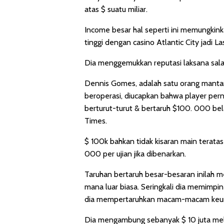
atas $ suatu miliar.
Income besar hal seperti ini memungkink
tinggi dengan casino Atlantic City jadi La
Dia menggemukkan reputasi laksana salah
Dennis Gomes, adalah satu orang mantan
beroperasi, diucapkan bahwa player per
berturut-turut & bertaruh $100. 000 bel
Times.
$ 100k bahkan tidak kisaran main terata
000 per ujian jika dibenarkan.
Taruhan bertaruh besar-besaran inilah
mana luar biasa. Seringkali dia memimpi
dia mempertaruhkan macam-macam keu
Dia mengambung sebanyak $ 10 juta mela