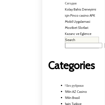
Сегодня
Kolay Bahis Deneyimi
için Pinco casino APK
Mobil Uygulamasi
Mostbet Slotlari:
Kazanc ve Eglence
Search
Categories
! Без рубрики
1Win AZ Casino
1Win Brasil
1win Turkiye