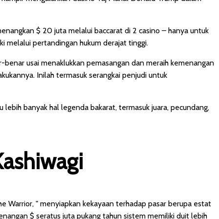
nangkan $ 20 juta melalui baccarat di 2 casino – hanya untuk
ki melalui pertandingan hukum
derajat tinggi
.
nar-benar usai menaklukkan pemasangan dan meraih kemenangan
lakukannya. Inilah termasuk serangkai penjudi untuk
lebih banyak hal legenda bakarat, termasuk juara, pecundang,
Kashiwagi
e Warrior, " menyiapkan kekayaan terhadap pasar berupa estat
angan $ seratus juta pukang tahun sistem memiliki duit lebih