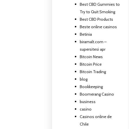
Best CBD Gummies to
Try to Quit Smoking
Best CBD Products
Beste online casinos
Betinia
biramalt.com –
supersitesi apr
Bitcoin News
Bitcoin Price
Bitcoin Trading
blog
Bookkeeping
Boomerang Casino
business
casino
Casinos online de
Chile