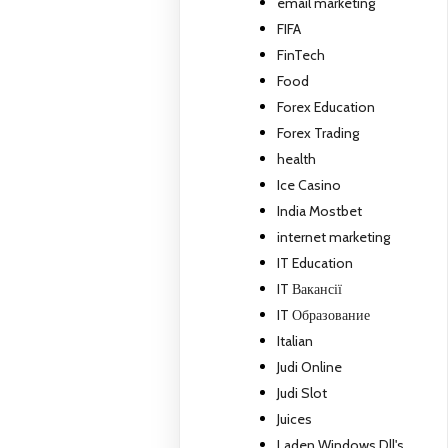
email marketing
FIFA
FinTech
Food
Forex Education
Forex Trading
health
Ice Casino
India Mostbet
internet marketing
IT Education
IT Вакансії
IT Образование
Italian
Judi Online
Judi Slot
Juices
Laden Windows Dll's