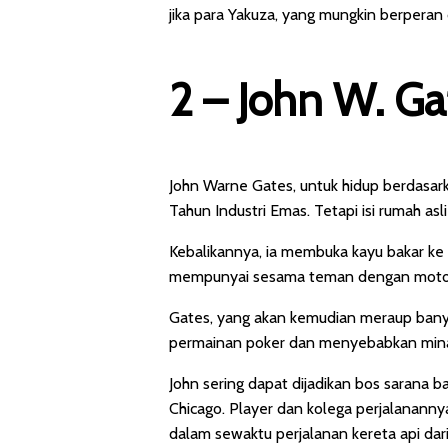
jika para Yakuza, yang mungkin berpera
2 – John W. Ga
John Warne Gates, untuk hidup berdasark
Tahun Industri Emas. Tetapi isi rumah asl
Kebalikannya, ia membuka kayu bakar ke r
mempunyai sesama teman dengan motor k
Gates, yang akan kemudian meraup banyak
permainan
poker dan menyebabkan minat
John sering dapat dijadikan bos sarana b
Chicago. Player dan kolega perjalanann
dalam sewaktu perjalanan kereta api dar