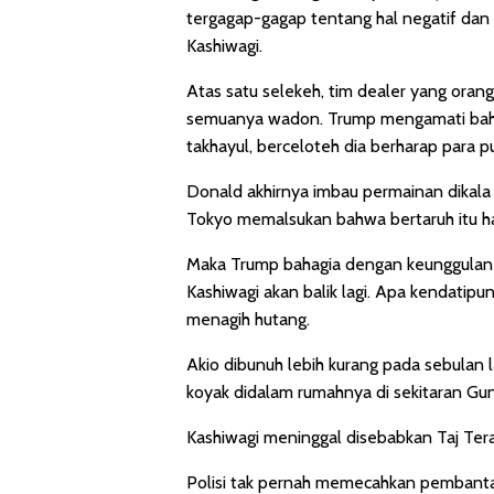
tergagap-gagap tentang hal negatif da
Kashiwagi.
Atas satu selekeh, tim dealer yang oran
semuanya wadon. Trump mengamati bahw
takhayul, berceloteh dia berharap para p
Donald akhirnya imbau permainan dikala 
Tokyo memalsukan bahwa bertaruh itu har
Maka Trump bahagia dengan keunggulan 
Kashiwagi akan balik lagi. Apa kendati
menagih hutang.
Akio dibunuh lebih kurang pada sebulan l
koyak didalam rumahnya di sekitaran Gunu
Kashiwagi meninggal disebabkan Taj Tera
Polisi tak pernah memecahkan pembantaia