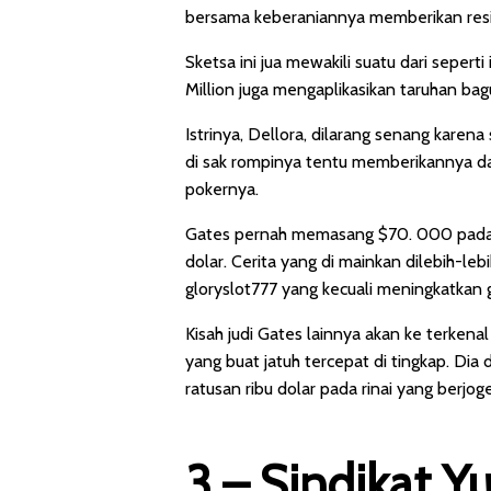
bersama keberaniannya memberikan resik
Sketsa ini jua mewakili suatu dari sepert
Million juga mengaplikasikan taruhan ba
Istrinya, Dellora, dilarang senang karen
di sak rompinya tentu memberikannya d
pokernya.
Gates pernah memasang $70. 000 pada
dolar. Cerita yang di mainkan dilebih-le
gloryslot777
yang kecuali meningkatkan g
Kisah judi Gates lainnya akan ke terkena
yang buat jatuh tercepat di tingkap. Dia
ratusan ribu dolar pada rinai yang berjoge
3 – Sindikat Y