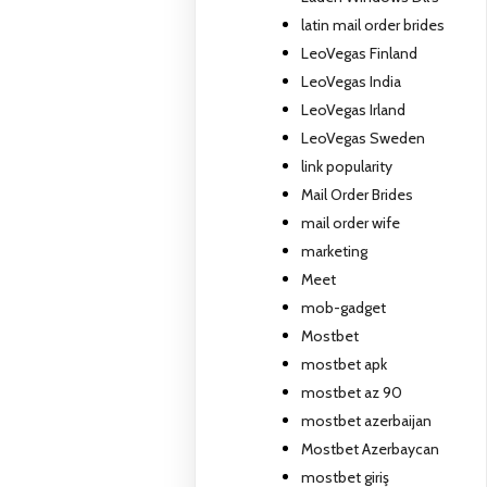
latin mail order brides
LeoVegas Finland
LeoVegas India
LeoVegas Irland
LeoVegas Sweden
link popularity
Mail Order Brides
mail order wife
marketing
Meet
mob-gadget
Mostbet
mostbet apk
mostbet az 90
mostbet azerbaijan
Mostbet Azerbaycan
mostbet giriş