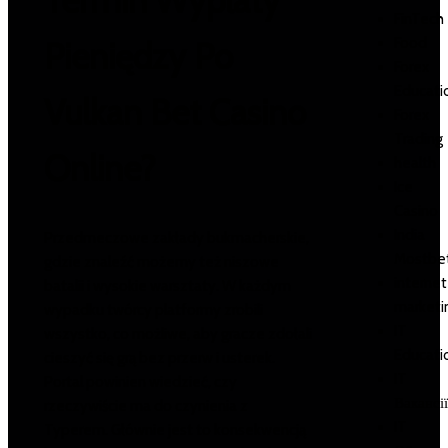
Termin Wypłaty
FinTech
Food
Pieniędzy Po
Forex
Educati
Vulkan Bet Casino
Forex
Trading
Online?
health
Ice
Casino
India
Przedmeczowe zakłady bukmacherskie,
Mostbe
gdzie znaleźć możemy też niszowe
internet
batalii i wysokie warsztaty. W każdym
marketi
wypadku twórcy platformy zrobili
IT
wszystko, co możliwe, aby gracze zdołali
Educati
cieszyć się grą bez przerw i usterek.
IT
Portal powinien wiedzieć, czy
Вакансії
rzeczywiście ma do czynienia z
IT
Typerem. Głównie jest to konsekwencją