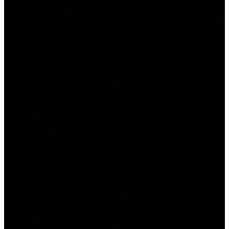
on
Im Vulkan Bet
Hello
world!
Odróżnia Się Od
Innych Kasyn?
Kasyna zachęcają do zabawy, rozdając
symboliczne ilości na grę do 10 euro z
brakiem depozytu. Bonusy po wysokości
25 € i więcej istnieją natomiast
podejrzane jak i również zbyt wysokie.
Wskazane jest w takim sytuacji
dokładnie sprawdzić wiarygodność
takiego bukmachera. Wskazane jest
dbać o bezpieczeństwo swoich danych
oraz ufać wyłącznie sprawdzonym i