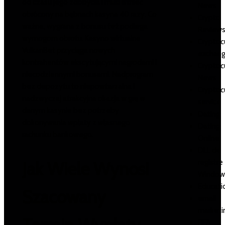
od czasu jego zdobycia i musi istnieć
News
obrócony na bębnach kasyna 40 razy. Co
Crypto
ważne, wygrana z bonusu też podlega
Review
wymogom obrotu. Kasyno wirtualne
Cryptoc
VulkanBet przyciąga nowych
exchan
kontrahentów ekscytującymi nagrodami i
Cryptoc
niecodziennymi bonusami. Nadprogram
News
bez depozytu to niepowtarzalna i
Cryptoc
nadzwyczaj atrakcyjna okazja w grę w
service
danym kasynie bez potrzeby
Dating
dokonywania wpłaty z własnego
Dating
rachunku bankowego.
Online
DLL de
registre
Jak Wiele Wynosi
Window
Educati
Szacowany
email
marketi
FIFA