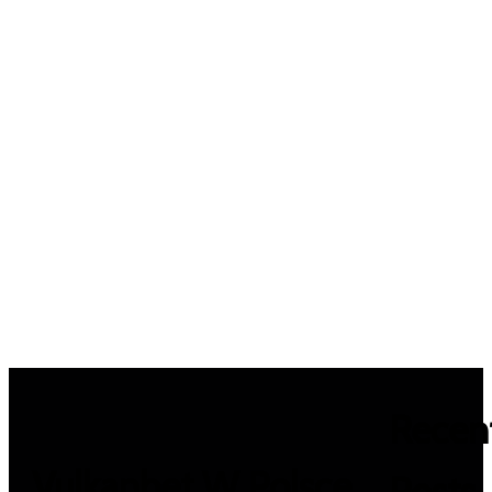
Sportowe Spośród
Bonusami
Recen
Vulkanbet W Polsce ️
Posts