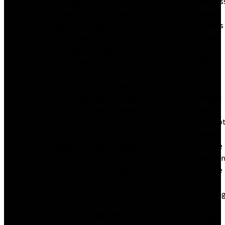
busines
czy rozrywka kasyno online
casino
Caribbean Poker, gry spośród
Casinos
krupierem na energicznie.
online
Bonus z brakiem depozytu 2022
de
jest to najpopularniejsze akcje
Chile
marketingowe wycelowane w
CBD
pozyskiwanie nowych graczy w
For
stronach kasyn hazardowych.
Weight
Bonus za rejestracje bez depozytu
Loss
daje szansę na weryfikowanie
Chatbo
oferty i zapoznanie się ze
News
specyfiką automatów do gier.
Codere
Pomijając promocje w celu graczy
Argenti
mobilnych, giełda hazardowy
Codere
notuje pokaźny wzrost graczy na
Italy
telefonach komórkowych i
Courtin
tabletach.
crypto
Premia jest ważna w ciągu pięciu dzionki
Crypto