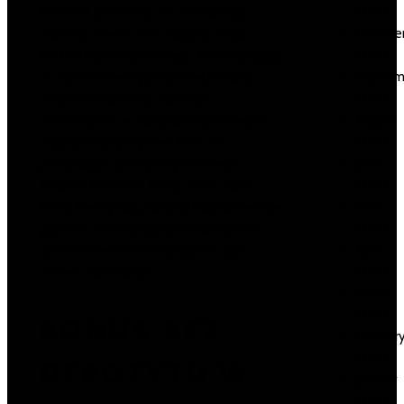
2020
Podatek pobierany od wszelakiego
Octobe
zakładu w cenie 12% zakładu zasila
2020
budżet Państwa Naszego. Obowiązująca
Septem
na rejonie Rzeczypospolitej Polskiej
2020
ustawa hazardowa zakazuje
August
uczestnictwa w zakładach sportowych
2020
organizowanych przez firmy nie
June
posiadające autoryzacji Polskiego
2020
Ministra Zasobów. Firmy, które mimo
May
braku licencji dają zakłady bukmacherskie
2020
graczom z Polski są blokowane przez
April
operatorów internetu poprzez spis
2020
domen zakazanych.
March
2020
BONUS BEZ
Februar
2020
DEPOZYTU W
January
2020