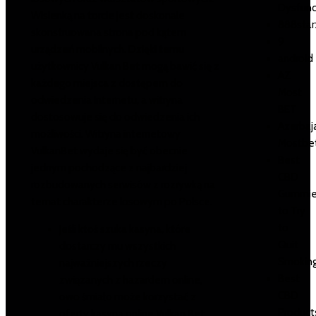
Dysfunc
Wisienką na torcie jest doskonale
888star
skonstruowana strona pod kątem
9
urządzeń mobilnych. Dzięki temu
android
użytkownicy Vulkan Bet mogą bawić się z
AZ
każdego miejsca z dostępem do
Most
odwiedzenia Internetu, a witryna
BET
dostosowuje się do odwiedzenia ich
Azerbaj
możliwości. Witryna internetowy
Mostbe
VulkanBet wydaje się być obecnie
Best
jednym pochodzące z najbardziej
CBD
rozbudowanych serwisów z rozrywką na
Gummie
temat charakterze losowym po Polsce.
to Try
to
Jeśli ktoś szuka kasyna, które
Quit
dostarczy mu wszystkich
Smokin
najważniejszych rzeczy
Best
związanych z hazardem online,
CBD
owo śmiało może korzystać z
Product
oferty kasyna online Vulkan Bet.