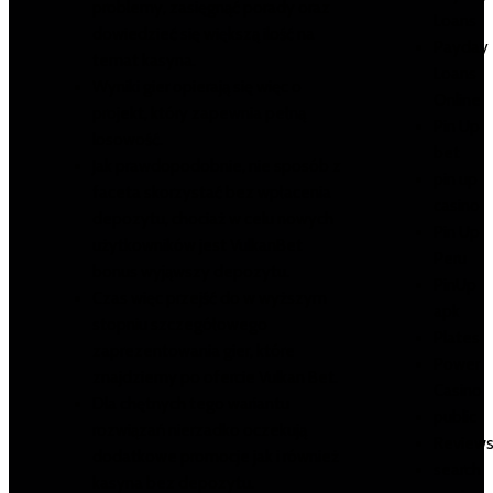
problemy, zasięgnąć porady oraz
Loans
dowiedzieć się większą ilość na
Payday
temat kasyna.
Loans
Wyniki gier opierają się więc o
Online
projekt, który zapewnia pełną
Pin Up
losowość.
bet
Jak prawdopodobnie, nie sposób z
pin up
faceta skorzystać bez wpłacenia
casino
depozytu, chociaż w celu nowych
Pin Up
użytkowników jest VulkanBet
Peru
bonus wyjąwszy depozytu.
PinUp
Czas więc przejść do w wyższym
apk
stopniu szczegółowego
Plates
zaprezentowania gier, które
Power
znajdziemy po ofercie Vulkan Bet.
Casino
Dla chętnych tego wariantu
public
rozwiązań nierzadko oczekują
Review
dodatkowe promocje jak i również
search
kasyna bez depozytu.