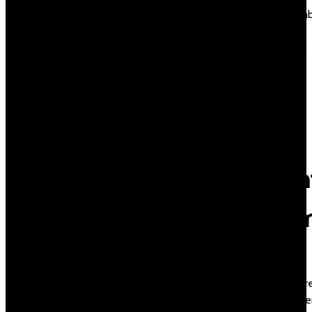
OFERCIE
Novemb
2019
VULKANBET
August
2019
July
Fani często wybierają tę ostatnią w
2019
ramach treningu albo życząc sobie
March
przetestować nową pozycję. Więcej
2019
informacji w temat tego bonusu możesz
uzyskać klikając poniższy przycisk. Na
Recen
otrzymaniu bonusu masz obowiązek
obrócić całą tej sumę 10 razy w ciągu 5
dni. Duży selekcja automatów
Comm
hazardowych, które mają wersje próbne
pozwalające grać bez depozytu. Nie
można wpłacać oraz wypłacać forsy z
A
kont ludzi trzecich (nawet przy
WordPr
przypadku małżonków).
Commen