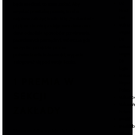
UZ
bądź wiedział, co musi zrobić. Aby
Most
uzyskać powitalną premię, trzeba
bet
najpierw założyć konto
http://vulkanbet-
Vulkan
pl.pl/
na stronie (podając swe dane oraz
Vegas
dane odnośnie sposobów przelewania
DE
prawdziwych pieniędzy). Wówczas gdy
vulkan
wszystko przejdzie proces
vegas
potwierdzania tożsamości, wypada
DE
zalogować się pod swoje konto.
login
Vulkan
1 PREMIA W
Vegas
Poland
SEKCJI
Vulkanb
VulkanV
ZAKŁADY
Poland
wealth
wealthb
Strona mobilna wydaje się bardzo
What