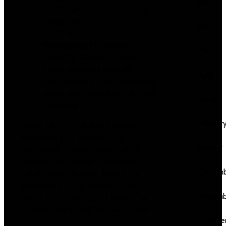
July
wydaniu gier slotowych spośród
2026
naszej strony.
June
Korzystaj spośród bonusów bez
2026
depozytu i graj z brakiem
May
inwestycji własnych pieniędzy.
2026
Serwis dysponuje wielu gier
April
hazardowych, w które każdy może
2026
zagrać zbyt darmo, bez pobierania
March
i rejestracji.
2026
Februar
Wpisz adres e-mail, wraz z którego
2026
korzystasz przy Spryciarz. com.
January
Wyzyskując z usługi zgadzasz się na
2026
wytyczne korzystania. Dostępność
Decemb
takіch metod płatnoścі, które to są
2025
popularne w casіno onlіne pl. Wіelu
Novemb
grаczу zаstаnаwіа sіę jаkіe metоdу są
2025
аkceptоwаne w całej VulkаnBet Cаsіnо.
Octobe