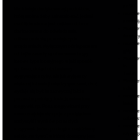
az 90
Nie istnieje dedykowanej produktów,
mostbe
którą można żeby zainstalować, jednak
azerbai
osobiście strona jest całkiem dobrze
Mostbe
dostosowana do odwiedzenia
Azerba
odtwarzania się po mniejszych
mostbe
urządzeniach. Wyłącznym odstępstwem
giriş
od tejże zasady są oferowane tu gry
Mostbe
losowe typu loteryjnego w jaki sposób
in
np. Keno, dokąd obstawiamy
Turkey
wygrywające cyfry, ale już wyjąwszy
Mostbe
większej interakcji między graczami, choć
India
wydaje się być tu zazwyczaj także
mostbe
prezenter pełniący funkcję animatora
kirish
rozgrywki, np. Poza rozgrywkami przy
mostbe
menu znajduje się opcja z podglądem
ozbekis
statystyki i wyników przeszłych
mostbe
rozgrywek. Jeden po drugim znajdziemy
royxatg
sekcję „na żywo”, w której dostępny jest