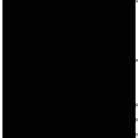
Образов
konieczności wojny z praniem brudnych
Italian
pieniędzy, ale informacje paszportowe
Judi
są także niezbędne do świadczenia, czy
Online
danej osobie powinien przysługiwać
Judi
pakiet bonusów. Niektórzy próbują
Slot
zakładać konta mnóstwo razy i z takim
Juices
„nie fair” postępowaniem walczy portal.
Laden
3 kubki – gracz wybiera, pod
Window
którym kubkiem znajduje się kulka.
Dll's
Poza rozgrywkami w menu
latin
znajduje się opcja z podglądem
mail
statystyki i wyników przeszłych
order
rozgrywek.
brides
Ważne jest owe, że w wersję
LeoVeg
demonstracyjną można zagrać
Finland
darmowo we każde gry, oprócz
LeoVeg
konsol na żywo.
India
Koło fortuny – aby zgarnąć
LeoVeg