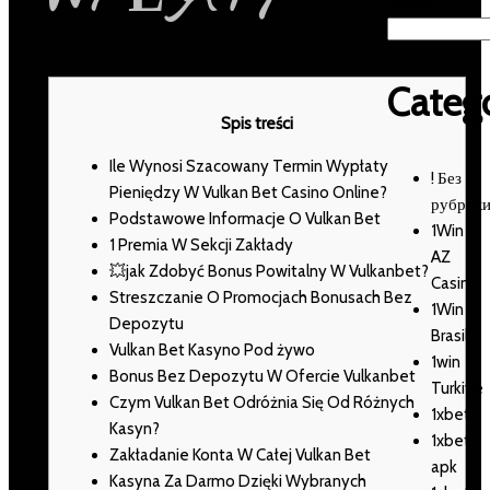
Search
Catego
Spis treści
Ile Wynosi Szacowany Termin Wypłaty
! Без
Pieniędzy W Vulkan Bet Casino Online?
рубрик
Podstawowe Informacje O Vulkan Bet
1Win
1 Premia W Sekcji Zakłady
AZ
💥jak Zdobyć Bonus Powitalny W Vulkanbet?
Casino
Streszczanie O Promocjach Bonusach Bez
1Win
Depozytu
Brasil
Vulkan Bet Kasyno Pod żywo
1win
Bonus Bez Depozytu W Ofercie Vulkanbet
Turkiye
Czym Vulkan Bet Odróżnia Się Od Różnych
1xbet
Kasyn?
1xbet
Zakładanie Konta W Całej Vulkan Bet
apk
Kasyna Za Darmo Dzięki Wybranych