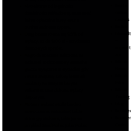
Beste
Niezależnie od legalności
online
działalności zakładowej, musi mieć
casinos
także opłacalne kursy wraz z
Betinia
punktu widzenia typera.
biramal
Drugi bonus równa się 125% od
–
wpłaty, aż do 1200 zł + trzydzieści
supersit
darmowych spinów.
apr
Nagroda zostanie naliczona na
Bitcoin
rachunek rozliczeniowy wirtualne
News
gracza wyłącznie w wypadku, gdy
Bitcoin
swoim znajomy założy kierunek
Price
osobisty na witrynie kasyna
Bitcoin
VulkanBet oraz dokona wpłaty
Trading
depozytu.
blog
Możesz wybrać stoliki bardzo
Bookke
nowoczesne, natomiast także
Boomer
różne gry stołowe, takie jak na
Casino
przykład Stud Poker, Joker Poker,