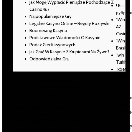
Jak Mogę Wypłacić Pieniądze Pochodzące Z
! Без
Casino4u?
рубрик
Najpopularniejsze Gry
1Win
Legalne Kasyno Online – Reguły Rozrywki
AZ
Boomerang Kasyno
Casino
Podstawowe Wiadomości O Kasynie
1Win
Podaż Gier Kasynowych
Brasil
Jak Grać W Kasynie Z Krupierami Na Żywo?
1win
Odpowiedzialna Gra
Turkiye
1xbet
1xbet
Oczywiście zawodnicy szukają
apk
najlepszych witryn www kasynowych,
1xbet
aby wygrać w swoje ulubione gry.
Argenti
Dlatego wraz z pewnością ucieszy Ciebie
1xbet
wiadomość, że ażeby znaleźć się na
Azerbaj
naszej liście 10-ciu najlepszych kasyn
1xbet
sieciowy, najlepsze strony hazardowe
Azerbay
muszą oferować wybór gier, który