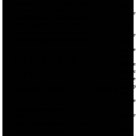
okresie. Aby to uczynić, należy przejść w
giriş
dół strony fundamentalnej i znaleźć
Mostbe
plakietkę pokazującą organ licencyjny,
in
który je zatwierdza. Bonus cashback
Turkey
odnosi się do środków, które straciłeś
Mostbe
podczas stawiania zakładów pod gry.
India
mostbe
kirish
ROZTROPNE
mostbe
ozbekis
GRY I
mostbe
royxatg
SAMOWYKLUCZENIE
olish
mostbe
uz
Najpierw wypełnij formularz
Mostbe
rejestracyjny, który pojawi się po
UZ
kliknięciu klawisza rejestracji na stronie
Kirish
kasyna Boomerang. Ruletka – w