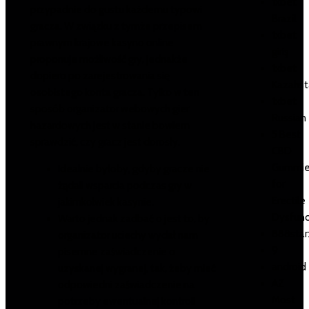
1xbet
przypadnie do gustu każdemu typowi
Brazil
gracza. W związku z tymże przepisem
1xbet
prawnym krajowe kasyno online
giriş
proponuje możliwość gry, jednakże
1xbet
dopiero po zarejestrowania się
Kazahst
osobistego konta gracza. Tylko w ten
1xbet
sposób organizator webowych gier
Russian
hazardowych jest w stanie bowiem
5 Best
sprawdzić, czy gracz jest dorosły.
CBD
Gummie
Idealnie byłoby, gdyby gracze nie
for
żądali wsparcia podczas gry w
Erectile
jakimkolwiek kasynie.
Dysfunc
Warto jednak zadbać o jest to, by
888star
organizator uciechy wydał nam
9
pisemne zaświadczenie o
android
uzyskanej wygranej, tak, żeby mieć
AZ
odpowiedni zaświadczenie na
Most
potrzeby ewentualnej kontroli