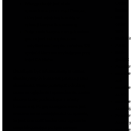
Order
Wiarygodność jest stale
Brides
sprawdzana przez rząd Curaçao,
mail
który jest właściwą komisją w
order
sytuacji kasyna Boomerang.
wife
Połączenia kasyna z urządzeniem
marketi
gracza jest zabezpieczone
Meet
certyfikatem bezpieczeństwa SSL
mob-
spośród kluczem szyfrującym przy
gadget
ilości 128 bitów.
Mostbe
Chciałbym być informowany w temat
mostbe
ekskluzywnych bonusów, promocji oraz
apk
aktualności. Warto poświęcić odrobinę
mostbe
czasu na oglądanie i sprawdzanie, zanim
az 90
skorzysta się pochodzące z oferty
mostbe
bonusowej. Po grę zaangażowana jest
azerbai
znaczna suma umiejętności, co sprawia,
Mostbe
że jest ona dość trudna oraz ogromnie
Azerba
satysfakcjonująca po tym samym
mostbe