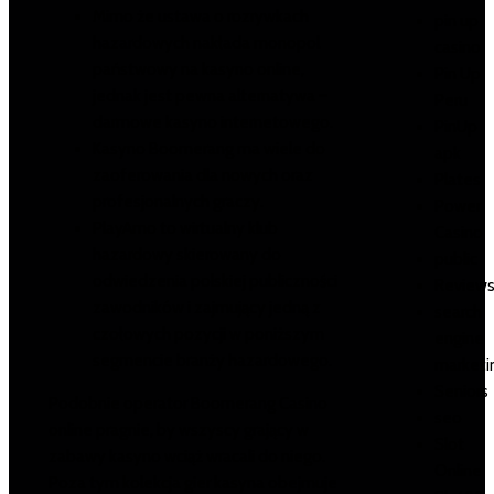
Mimo że ustawa o rozrywkach
pin up
hazardowych nakłada monopol
casino
państwowy na kasyno online,
Pin Up
jednak jest pewna alternatywa –
Peru
darmowe kasyno internetowego.
PinUp
Kasyno Boomerang ma wiele do
apk
zaoferowania dla nowych oraz
Plates
profesjonalnych graczy.
Power
PlayAmo to wirtualny klub
Casino
hazardowy skierowany do
public
odwiedzenia polskiej publiczności
Review
zawodników i zajmujący jedną z
search
czołowych pozycji w poniższym
engine
segmencie branży hazardowego.
marketi
Seniors
Podobnie operator Boomerang Casino
seo
online pragnie, by wszyscy grający w
Slot
zabawy kasyno wciąż wracali do niego.
Online
Poza tym kolekcja gier kasyna obejmuje