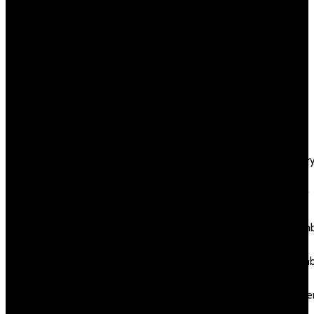
2025
kasyno Boomerang może poprosić na
June
temat
boomerang casino
przesłanie
2025
skanu oficjalnego dokumentu w zamysle
May
potwierdzenia Twojej identyczności i
2025
pełnoletności. Stronica kasyna
April
Boomerang wydaje się być zakodowana
2025
za wsparciem SSL128, aby
March
zagwarantować najwyższy poziom
2025
chronienia.
Februar
Kasyno Boomerang oferuje
2025
również rozmaite metody
January
wypłaty, które to możesz wybrać,
2025
żeby zainicjować wypłatę
Decemb
wygranych.
2024
Po kasynie Boomerang odbiorcy
Novemb
mają możliwość wyboru spośród
2024
różnych opcji płatności, aby
Octobe
doprowadzić do realizacji wpłat.
2024