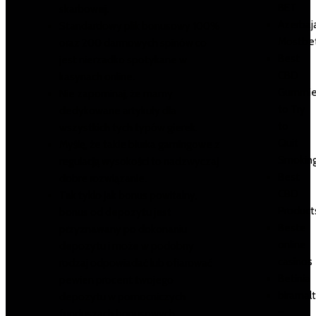
BET
skarbowej.
Azerbaj
Standardowy plik bonusowy 100%
Mostbe
oraz 200 darmowych spinów co
Best
jest nierzadko spotykane w
CBD
kasynach online.
Gummie
Nie zapominaj, że mamy
to Try
dedykowane artykuły dla
to
wszystkich tych typów gierek.
Quit
Myślę, że takie biurka gamingowe z
Smokin
regulacją wysokości to nadzwyczaj
Best
dobre rozwiązanie.
CBD
Tak tyklo jak bonus powitalny,
Product
bonus od depozytu jest
Beste
przyznawany po dokonaniu
online
depozytu i może w podobny
casinos
rodzaj odpowiadać lub ofiarować
Betinia
pewien procent twojego
biramal
depozytu w pomocniczych
–
funduszach bonusowych.