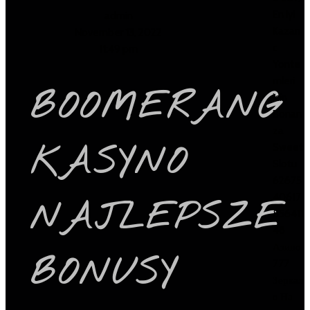
En Iyi
admin
Kazan
November 13, 2022
c
11:49 pm
Yonte
mleri
BOOMERANG
icin
Bonan
za
KASYNO
Sweet
Slotu
62675
40617
NAJLEPSZE
856411
48
Азино
BONUSY
777
Зеркал
о На