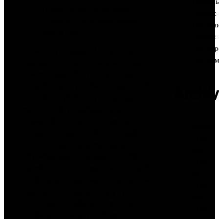
Брокер
Totalizator Sportowy, która
Форекс
oferuje w Polsce jedno legalne
Обучен
kasyno online.
Форекс
партнер
To bardzo pociągający bonus, który
програ
znacząco przewyższa swoją wartością
konkurencyjne oferty. Lokalne kasyno
online dostępne jest dla każdego z osób,
Archiv
które ukończyły 18 r. ż., przebywają w
rejonie polski i posiadają polskie
obywatelstwo. Aby móc odgrywać za
August
pieniądze w kasyno online, niezbędne
2026
jest też zrealizowanie rejestracji
July
indywidualnego konta gracza. Wedle
2026
warunkami ustawy o grach hazardowych
June
każde kasyno stacjonarne musi stanowić
2026
wyposażone w „audiowizyjny system
May
kontroli gier”. Dzięki jego wdrożeniu
2026
możliwa jest rewizja przebiegu oraz