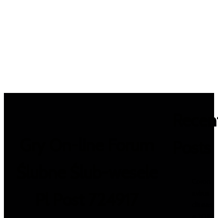
Recen
Gry On-line Forum
Posts
Ślubne Ślub-wesele
Coron
avirus
Pl Post 724917
diseas
e 2019