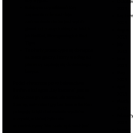
aby wygrać.
Octobe
Kolejnym czynnikiem który
2023
zapewnia ochrona i daje
Septem
zadowolenie ducha jest wybór
2023
gierek od znanych sklepów takich
August
jak NetEnt, Microgaming lub Red
2023
Tiger.
July
Te oferty promocyjne są dostępne
2023
na rzecz graczy, którzy według raz
June
pierwszy zapisują się do świeżego
2023
kasyna.
May
2023
Podaż stworzona przez bukmachera
April
Betfan o kategorii „Gry karciane” jest to
2023
faktycznie gry karciane, ale wirtualne.
March
Szachy, natomiast gry karciane w Betfan
2023
polegają dzięki obstawianiu wyników
Februar
rozrywki, w której tylko nie
2023
uczestniczymy. Nie zaakceptować jest
January