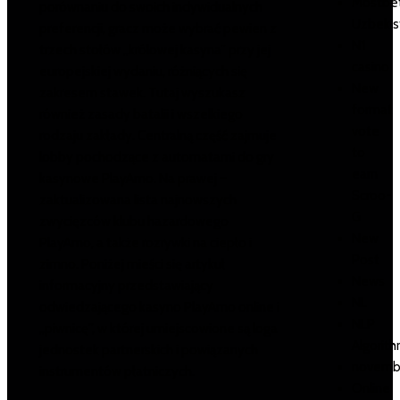
Mostbe
porównaniu do swoich indywidualnych
Uzbekis
preferencji, gracz może wybrać pewien z
N1
trzech stołów „królowej kasyna” przy jej
casino
europejskiej wydaniu, różniących się
New
zakresem stawek. Tutaj wyszukasz
format
również zasady batalii i wszelkiego
vote
rodzaju zakłady. Centralną część zajmuje
to
lobby pochodzące z automatami do gry
earn
kasynowe PlayAmo. Na prawej –
Scroo-
zaktualizowana lista najnowszych
G
zwycięzców klubu hazardowego
New
PlayAmo, a także rozrywki na ciepło i
Post
zimno. Poniżej mieści się artykuł
News
informacyjny przedstawiający
NL
odwiedzającego kasyno PlayAmo online i
NLP
„piwnicę”, w której umiejscowione są loga
Algorit
jednostek partnerskich i powiązanych
novemb
instrumentów płatniczych.
Online