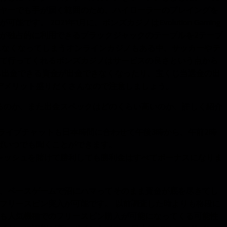
ヤーでも手が届く範囲のため、ハイローラーのプレイングを
す。 2021年1月に、ボンズカジノはEvolution Gaming
が独占的に利用できるブラックジャックのテーブルを2テーブ
しなくなってしまうオンラインカジノもある中、サッカーやテ
て行ってくれるボンズカジノはサービスの良さという点から
ら出金できる資金が出金できなくなったり、宝くじ当選金の出
デメリット盛りだくさんなので注意しましょう。
るのか、また出金スペックはどのくらい高いのか、詳しく紹介
ライブチャットも日本時間に合わせて午後3時から、午前2時
ばいつでも聞くことができます。
ャッシュを賭けて勝利しても勝利金はすべてボーナスになりま
、ベースゲームで沼にハマってそのまま資金が底を尽きてし
フリースピン突入が可能です。 以前調査した時よりも格段に
も人気機種でのフリースピン購入が可能になってくる可能性