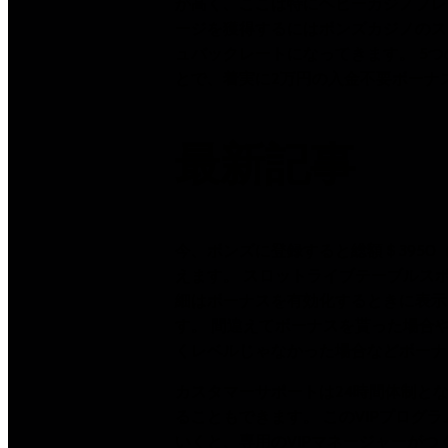
が高く、ここは特にヘビーカジノプレ
ージを獲得するにはボンズカジノのス
ュバックレートになってきます。 5
とで、着実に2万円の入金不要ボーナ
最新記事
今、ボンズに登録すると総額＄3950
えます。 スロットライブテーブルスポー
細はボーナスを有効化するときに表示
す。 間違えてボーナスを貰った場合
くレベルじゃなかった場合などボーナ
カスタマーサポートは24時間体制と
ることもできます。 このVIPプロ
いくと、専用のVIPマネージャーが