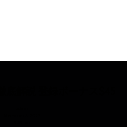
ジノ 徹底解説 登録ボー
徹底解説 登録ボーナス$45
admin
November 8, 2022
9:49 pm