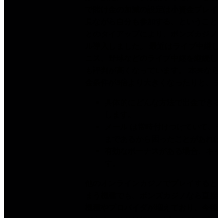
で賭け金の加減の設定は小資金プレイ
見ながら自分も参加する、ということが可能で
とのタイアップにより、ボンズカジノ
ル導入しました。 最近はライブ中継
ニス、野球などのライブ中継を継続し
も評判が高くなっています。 本来な
金条件が3倍より大きくなったりと、
具体的にどんな方法で出金でき
します。
メール は常時付けつけていて、
まであるから困ったことがあれ
有効なボーナスがある場合、キ
す。
他のオンラインカジノでプレイすると
まう機種でも、ボンズカジノなら直接
機種やプロバイダが増えており、今後