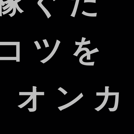
稼ぐた
コツを
 オンカ