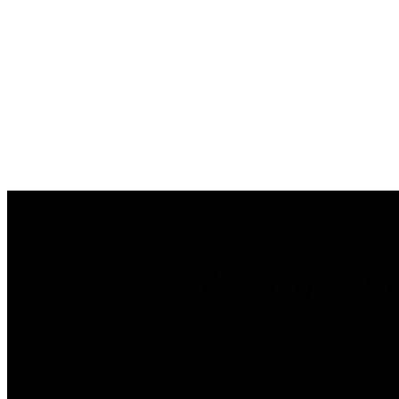
ボンズカ
ボンズカジノ 