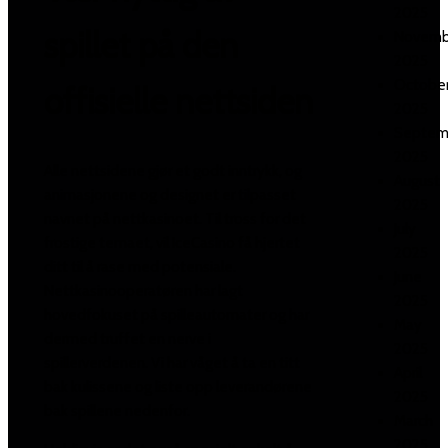
2025
spillet på den
Novemb
2025
Octobe
offisielle nettsiden
2025
Septem
2025
Alle nettsidene gjør et godt inntrykk, og
August
animasjonene og designet er tilpasset
2025
navnet på nettkasinoet. Til tross for det
July
frostige temaet, vil IceCasino få hjertet
2025
ditt til å rase med potensiale.
June
Nettkasinooperatøren har lagt
2025
hovedfokuset på spilleautomater og har
May
dermed truffet en nerve i
2025
spillerverdenen. Vi har våget å ta en titt
April
bak kulissene og liste opp leverandørene
2025
bak spillene nedenfor.
March
2025