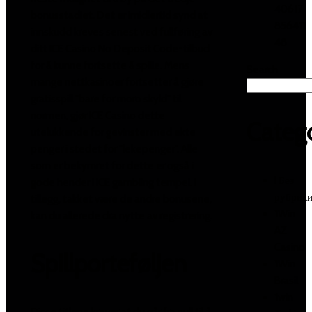
40617
bonusstadiet. Det er imidlertid synd at
856411
innskudd kreves senest ved fullføring av
48
ditt ICE Casino No Deposit Code-tilbud
for å kunne fortsette å spille. Mens
Search
mange nettkasinoer fortsetter å gjøre
gratisspill "bare for moro skyld" til
normen, gjør ICE Casino dette
Catego
utelukkende for gevinster med ekte
penger i stedet for "lekepenger". Alle
som er bekymret for dette er også i
! Без
gode hender i ICE gambling tempel. I
рубрик
tillegg, takket være de andre bonusene,
1Win
kan du allerede dra nytte av registrering.
AZ
Casino
Spillporteføljen
1Win
Brasil
1win