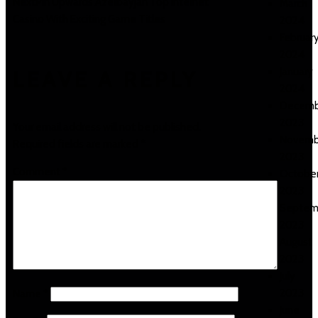
Next
Pin Upwards Azerbayjan Top Internet
March
Casino With Exciting Game Titles
2024
Februar
2024
January
LEAVE A REPLY
2024
Decemb
2023
Your email address will not be published.
Novemb
Required fields are marked
*
2023
Comment
*
Octobe
2023
Septem
2023
August
2023
July
2023
Name
*
June