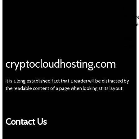
A
WordPr
Commen
on
Hello
world!
cryptocloudhosting.com
It is a long established fact that a reader will be distracted by
the readable content of a page when looking at its layout.
Contact Us