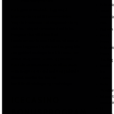
kampanjeperioden.
Educati
For å gjøre et innskudd, logg inn på
email
kontoen din og gå til Kasserer-delen.
marketi
Velg din foretrukne betalingsmetode og
FIFA
skriv inn beløpet du ønsker å sette inn.
FinTech
Pengene dine vil bli kreditert
Food
bankkontoen din umiddelbart, så mye at
Forex
du kan begynne å spille med en gang. Når
Educati
det gjelder betalinger hos ICE Casino, har
Forex
vi hatt en spesielt positiv opplevelse.
Trading
Fordi alle alternativene som tilbys anses
health
som trygge og er også raske og praktiske.
Ice
Klassisk handler det her om
Casino
kredittkortbetalinger og overføringer.
India
Mostbe
internet
ICECASINO
marketi
IT
BONUSPROGRAM