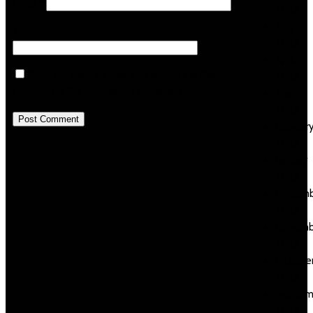
Email
*
2023
May
Website
2023
April
Save my name, email, and website in this
2023
browser for the next time I comment.
March
2023
Februar
2023
January
2023
Decemb
2022
Novemb
2022
Octobe
2022
Septem
2022