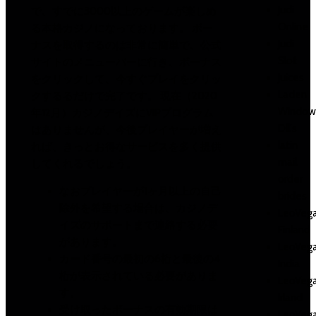
Judi
で、すでに3000以上のゲームが楽しめ
Online
る本格カジノになっております。 ボー
Judi
ナスを取得するのは非常に簡単で、公式
Slot
サイトのメニューバーに行き、ボーナス
Juices
をクリックして、今すぐプレイをクリッ
Laden
クするるだけで完了です。 現在（2020
Window
年12月）カジノデイズにVIPプログラム
Dll's
はありませんが、今後プレイヤーが増え
latin
れば、きっとお得なサービスを多く提供
mail
してくれるでしょう。
order
なおプレイヤーが1ヶ月以上の自己
brides
除外を希望する場合は、カジノデ
LeoVeg
イズのサポートまで連絡する必要
Finland
があります。
LeoVeg
カード番号の最初の6桁と最後の4
India
桁が表示されている必要がありま
LeoVeg
す。
Irland
受け取ったボーナスの有効期限は
LeoVeg