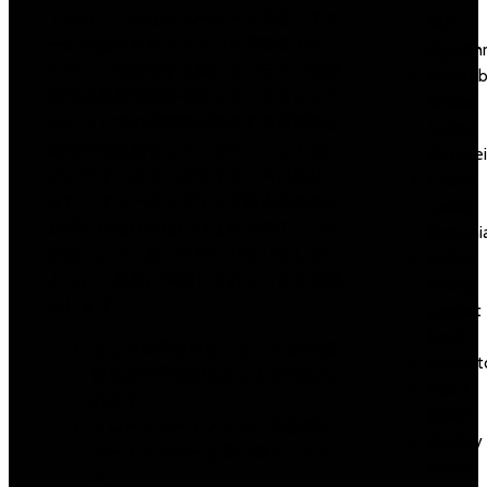
ており、これならユーザーも安心してゲ
NLP
ームが始められそうという雰囲気です。
Algorit
ただし、出金をする際にオンライン決済
novemb
側での為替手数料や使っているコインウ
Online
ォレットでの手数料が発生する可能性が
Casino
あるので注意をしてください。 これは
Österre
オンラインカジノのライセンスに則り、
Online
また、マネーロンダリング防止のために
casino
必ず行わなければいけませんので、いざ
Romani
出金しようと思った時にバタバタしない
Online
ように、事前に準備しておくことをお勧
dating
めします。
pagbet
brazil
もしも反映されないようであれば
Parimat
何らかの不備があることが考えら
Part 2
れます。
(ENG)
リロードボーナスとは、入金時に
Payday
ボーナスマネーを受け取ることで
Loans
す。