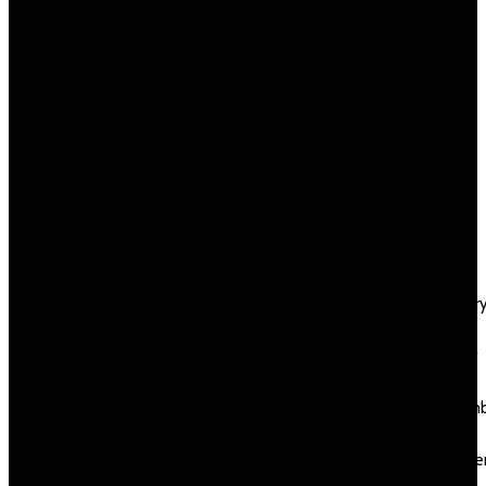
2021
July
2021
June
2021
May
2021
April
2021
March
2021
Februar
2021
January
2021
Decemb
2020
Octobe