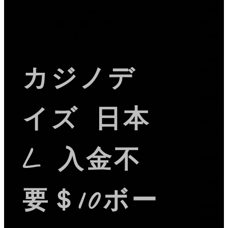
mleri
admin
icin
September 13, 2022
Bonan
3:34 pm
za
Sweet
カジノデ
Slotu
62675
40617
イズ 日本
856411
48
Азино
777
L 入金不
Зеркал
о На
Сегод
要＄10ボー
ня
Kolay
Bahis