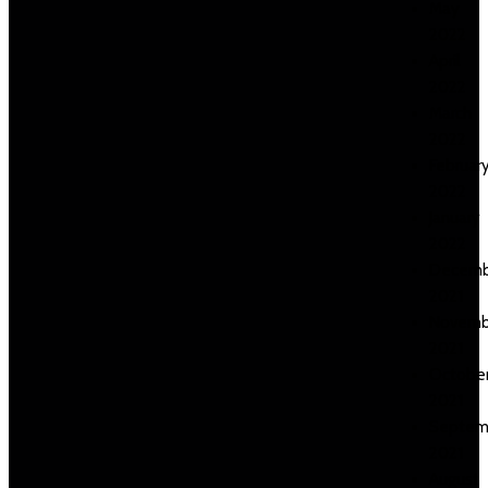
May
2022
April
2022
March
2022
Februar
2022
January
2022
Decemb
2021
Novemb
2021
Octobe
2021
Septem
2021
August