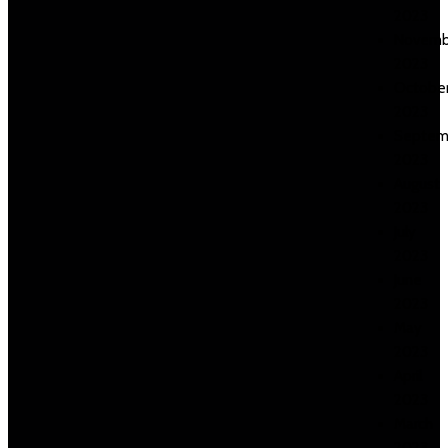
2023
Novemb
2023
Octobe
2023
Septem
2023
August
2023
July
2023
June
2023
May
2023
April
2023
March