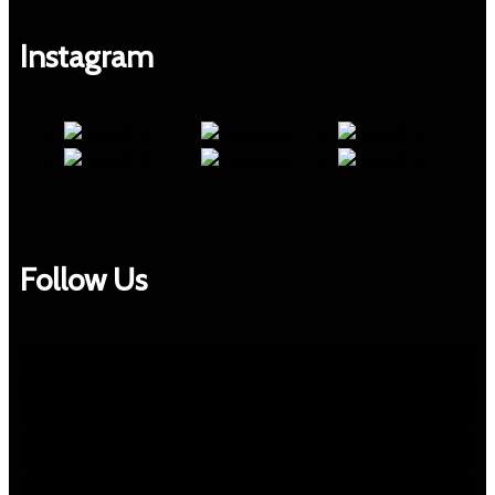
Instagram
Follow Us
Facebook
Twitter
Google+
Instagram