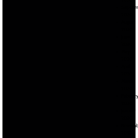
2020
Septem
2020
August
2020
June
2020
May
2020
April
2020
March
2020
Februar
2020
January
2020
Novemb
2019