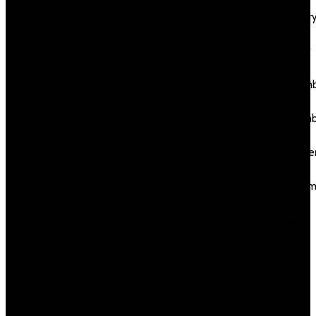
2023
Februar
2023
January
2023
Decemb
2022
Novemb
2022
Octobe
2022
Septem
2022
August
2022
July
2022
June
2022