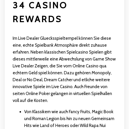
34 CASINO
REWARDS
Im Live Dealer Gluecksspieltempel können Sie diese
eine, echte Spielbank Atmosphäre direkt zuhause
erfahren. Neben klassischen Spielcasino Spielen gibt
dieses mittlerweile eine Abwechslung von Game Show
Live Dealer Zeigen, die Sie vom Online Casino qua
echtem Geld spiel können. Dazu gehören Monopoly,
Deal or No Deal, Dream Catcher und etliche weitere
innovative Spiele im Live Casino. Auch Freunde von
seiten Online Poker gelangen in virtuellen Spielhallen
voll auf die Kosten.
Von Klassikern wie auch Fancy Fruits, Magic Book
und Roman Legion bis hin zu neuen Gemeinsam
Hits wie Land of Heroes oder Wild Rapa Nui