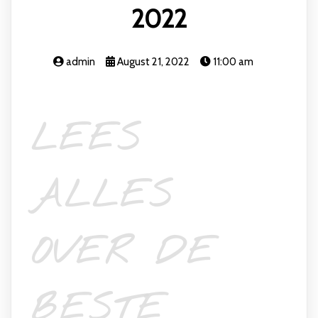
2022
admin
August 21, 2022
11:00 am
LEES
ALLES
OVER DE
BESTE