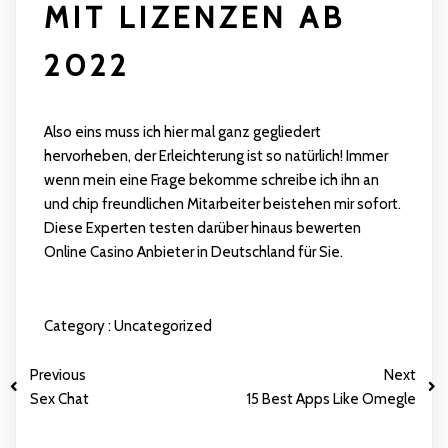
MIT LIZENZEN AB
2022
Also eins muss ich hier mal ganz gegliedert
hervorheben, der Erleichterung ist so natürlich! Immer
wenn mein eine Frage bekomme schreibe ich ihn an
und chip freundlichen Mitarbeiter beistehen mir sofort.
Diese Experten testen darüber hinaus bewerten
Online Casino Anbieter in Deutschland für Sie.
Category :
Uncategorized
Previous
Next
Sex Chat
15 Best Apps Like Omegle