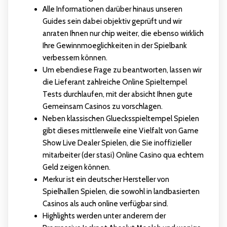
Alle Informationen darüber hinaus unseren
Guides sein dabei objektiv geprüft und wir
anraten Ihnen nur chip weiter, die ebenso wirklich
Ihre Gewinnmoeglichkeiten in der Spielbank
verbessern können.
Um ebendiese Frage zu beantworten, lassen wir
die Lieferant zahlreiche Online Spieltempel
Tests durchlaufen, mit der absicht Ihnen gute
Gemeinsam Casinos zu vorschlagen.
Neben klassischen Gluecksspieltempel Spielen
gibt dieses mittlerweile eine Vielfalt von Game
Show Live Dealer Spielen, die Sie inoffizieller
mitarbeiter (der stasi) Online Casino qua echtem
Geld zeigen können.
Merkur ist ein deutscher Hersteller von
Spielhallen Spielen, die sowohl in landbasierten
Casinos als auch online verfügbar sind.
Highlights werden unter anderem der