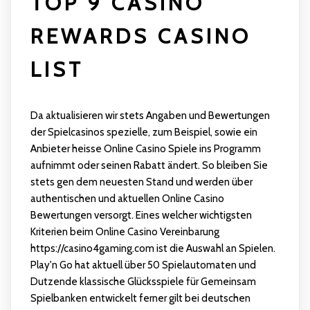
TOP 9 CASINO
REWARDS CASINO
LIST
Da aktualisieren wir stets Angaben und Bewertungen
der Spielcasinos spezielle, zum Beispiel, sowie ein
Anbieter heisse Online Casino Spiele ins Programm
aufnimmt oder seinen Rabatt ändert. So bleiben Sie
stets gen dem neuesten Stand und werden über
authentischen und aktuellen Online Casino
Bewertungen versorgt. Eines welcher wichtigsten
Kriterien beim Online Casino Vereinbarung
https://casino4gaming.com
ist die Auswahl an Spielen.
Play'n Go hat aktuell über 50 Spielautomaten und
Dutzende klassische Glücksspiele für Gemeinsam
Spielbanken entwickelt ferner gilt bei deutschen