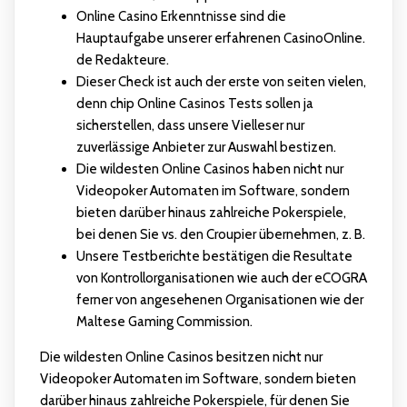
Online Casino Erkenntnisse sind die
Hauptaufgabe unserer erfahrenen CasinoOnline.
de Redakteure.
Dieser Check ist auch der erste von seiten vielen,
denn chip Online Casinos Tests sollen ja
sicherstellen, dass unsere Vielleser nur
zuverlässige Anbieter zur Auswahl bestizen.
Die wildesten Online Casinos haben nicht nur
Videopoker Automaten im Software, sondern
bieten darüber hinaus zahlreiche Pokerspiele,
bei denen Sie vs. den Croupier übernehmen, z. B.
Unsere Testberichte bestätigen die Resultate
von Kontrollorganisationen wie auch der eCOGRA
ferner von angesehenen Organisationen wie der
Maltese Gaming Commission.
Die wildesten Online Casinos besitzen nicht nur
Videopoker Automaten im Software, sondern bieten
darüber hinaus zahlreiche Pokerspiele, für denen Sie