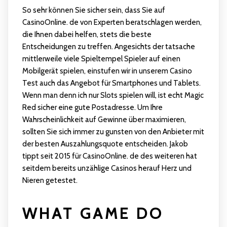
So sehr können Sie sicher sein, dass Sie auf
CasinoOnline. de von Experten beratschlagen werden,
die Ihnen dabei helfen, stets die beste
Entscheidungen zu treffen. Angesichts der tatsache
mittlerweile viele Spieltempel Spieler auf einen
Mobilgerät spielen, einstufen wir in unserem Casino
Test auch das Angebot für Smartphones und Tablets.
Wenn man denn ich nur Slots spielen will, ist echt Magic
Red sicher eine gute Postadresse. Um Ihre
Wahrscheinlichkeit auf Gewinne über maximieren,
sollten Sie sich immer zu gunsten von den Anbieter mit
der besten Auszahlungsquote entscheiden. Jakob
tippt seit 2015 für CasinoOnline. de des weiteren hat
seitdem bereits unzählige Casinos herauf Herz und
Nieren getestet.
WHAT GAME DO