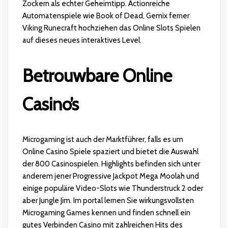
Zockern als echter Geheimtipp. Actionreiche
Automatenspiele wie Book of Dead, Gemix ferner
Viking Runecraft hochziehen das Online Slots Spielen
auf dieses neues interaktives Level.
Betrouwbare Online
Casino’s
Microgaming ist auch der Marktführer, falls es um
Online Casino Spiele spaziert und bietet die Auswahl
der 800 Casinospielen. Highlights befinden sich unter
anderem jener Progressive Jackpot Mega Moolah und
einige populäre Video-Slots wie Thunderstruck 2 oder
aber Jungle Jim. Im portal lernen Sie wirkungsvollsten
Microgaming Games kennen und finden schnell ein
gutes Verbinden Casino mit zahlreichen Hits des