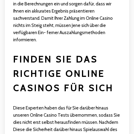
in die Berechnungen ein und sorgen dafür, dass wir
Ihnen ein akkurates Ergebnis präsentieren
sachverstand. Damit Ihrer Zahlung im Online Casino
nichts im Steig steht, müssen Jene sich über die
verfügbaren Ein- ferner Auszahlungsmethoden
informieren.
FINDEN SIE DAS
RICHTIGE ONLINE
CASINOS FÜR SICH
Diese Experten haben das für Sie darüber hinaus
unseren Online Casino Tests übernommen, sodass Sie
dies nicht erst selbst herausfinden müssen. Nachdem
Diese die Sicherheit darüber hinaus Spielauswahl des