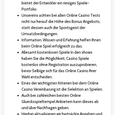
bietet der Entwickler ein riesiges Spiele-
Portfolio.
Unsereins achten bei allen Online Casino Tests
nicht nur herauf die Höhe des Bonus Angebots,
statt dessen auch die Sportsgeist der
Umsatzbedingungen.
Information, Wissen und Erfahrung helfen Ihnen
beim Online Spiel erfolgreich zu das.
Allesamt kostenlosen Spiele In den shows
haben Sie die Möglichkeit, Casino Spiele
kostenlos ohne Registration auszuprobieren,
bevor Selbige sich für das Online Casino Ihrer
Wahl entscheiden.
Eines der wichtigsten Kriterien bei dem Online
Casino Vereinbarung ist die Selektion an Spielen.
Auch bei zahlreichen besten Online
Gluecksspieltempel Anbietern kann dieses ab
und über Nachfragen geben.
Hierbei aktualisieren wir hartnäckig Angaben und