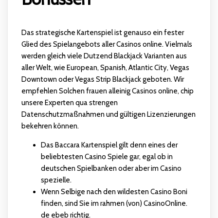
Das strategische Kartenspiel ist genauso ein fester
Glied des Spielangebots aller Casinos online. Vielmals
werden gleich viele Dutzend Blackjack Varianten aus
aller Welt, wie European, Spanish, Atlantic City, Vegas
Downtown oder Vegas Strip Blackjack geboten. Wir
empfehlen Solchen frauen alleinig Casinos online, chip
unsere Experten qua strengen
Datenschutzmaßnahmen und gültigen Lizenzierungen
bekehren können.
Das Baccara Kartenspiel gilt denn eines der
beliebtesten Casino Spiele gar, egal ob in
deutschen Spielbanken oder aber im Casino
spezielle.
Wenn Selbige nach den wildesten Casino Boni
finden, sind Sie im rahmen (von) CasinoOnline.
de ebeb richtig.