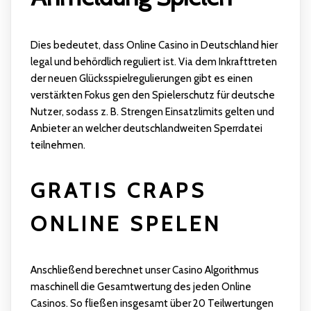
Dies bedeutet, dass Online Casino in Deutschland hier
legal und behördlich reguliert ist. Via dem Inkrafttreten
der neuen Glücksspielregulierungen gibt es einen
verstärkten Fokus gen den Spielerschutz für deutsche
Nutzer, sodass z. B. Strengen Einsatzlimits gelten und
Anbieter an welcher deutschlandweiten Sperrdatei
teilnehmen.
GRATIS CRAPS
ONLINE SPELEN
Anschließend berechnet unser Casino Algorithmus
maschinell die Gesamtwertung des jeden Online
Casinos. So fließen insgesamt über 20 Teilwertungen