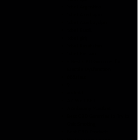
1xbet Argentina
1xbet Azerbajan
1xbet Azerbaydjan
1xbet Brazil
1xbet giriş
1xbet Kazahstan
1xbet Russian
5 Best CBD Gummies for
Erectile Dysfunction
888starz
9
android
AZ Most BET
Azerbajany Mostbet
Best CBD Gummies to Try to
Quit Smoking
Best CBD Products
Beste online casinos