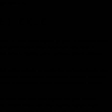
ibi bahisler var.
YET EKLE
lenmek ve kumar keyfini yaşamak için girse de oyunlardan kazanç
ndeki yüksek oranların olması kazanmanız adına büyük bir
ava bonus ile özellikle casino oyunlarında paranızı katlamınız
, slot makine yazılımları ve çeşitli video oyunlar sitede bulunurlar.
Rusya’da da lisanslı ve izinli olarak fiziksel merkezler bulundurur.
eç olarak belirlenmiştir. Купить дапоксетин 60мг в лысково
lisanslı bahis sitesi olarak yayında olan şirket kısa süre
irdi. Mostbet Türkiye adı ile yayın hayatına başlayan sayfa
 yazısında yer alacak. Zorunlu bilgileri doldurmanız gereken bir