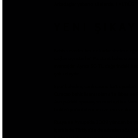
Arkadaşlar yabancı sitelerde, 1 ALT/ÜST g
YENI ŞIKA
Bahis severler her ne kadar sitelere eğ
sağlamayı isterler. Mostbet bahis sitesi
avantajdır. Ayrıca 50 TL değerindeki bed
çok kolaydır.
Spor bahisleri, canlı casino kart oyunları
Curacao bahis lisansı olan site Kıbrıs ve 
Avrupa’daki operasyon merkezi ise Norv
Linkleri görüntülenmenize izin verilmez.
Rusya ve Avrupa’da 2009 yılından bu yana 
içerisinde Türkiye’de de adından söz ett
hakkında bilmeniz gerekenler bu inceleme