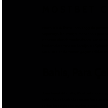
MOSTBET C
Hatta RTÜK üyesi İlhan Taşçı da pazartes
yapacağını belirtmişti. Mobilbahis para
denetim altında tutulmaktadır. Mostbet
kısıtlamalara tabi tutulacağınızı söyleye
yasal siteler de zaman geçirmedikleri için
Bahis, Para Çe
Ama büyük ihtimalle, Mostbet mobil uyg
sahibi Acun Ilıcalı, dün akşam Galatas
reklamlara ilişkin bir açıklama yaptı. 