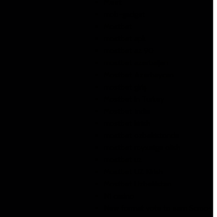
Meet
mob-gadget
Mostbet
mostbet apk
mostbet az 90
mostbet azerbaijan
Mostbet Azerbaycan
mostbet giriş
Mostbet in Turkey
Mostbet India
mostbet kirish
mostbet ozbekistonda
mostbet royxatga olish
mostbet uz
Mostbet UZ Kirish
Mostbet Uzbekistan
N1 casino
New format vote to earn Scroo-