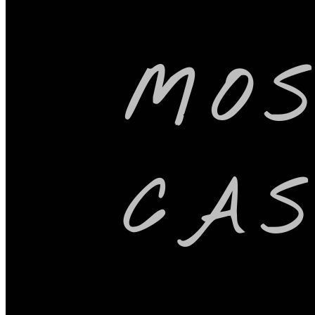
MO
CAS