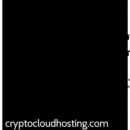
2019
March
2019
Recen
Comm
A
WordPr
Commen
on
Hello
world!
cryptocloudhosting.com