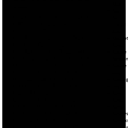
Chile
updaten.
CBD
Mit Spezialwetten auf Unterhaltung und
For
Politik sieht das dagegen mau
Weight
proletenhaft. Während unserer
Loss
ReloadBet Erfahrungen wurden dir gar
Chatbo
keine welche Optionen angeboten.
News
Inwendig einer Frist von 60 Tagen hat der
Codere
Bonus umgeschlagen werden. Diese Frist
Argenti
ist zwar beachtenswert bemessen, es
Codere
besteht aber auch eine recht hohe
Italy
Umschlagshäufigkeit. Zunächst einmal ist
Courtin
auch es aber erforderlich, dass der
crypto
eingezahlte Betrag einmal in
Crypto
Sportwetten mit von Quotenvorgabe
News
von Minimum 1, 50 platziert wird. Denn
Crypto
selbst wer schon viel Erfahrung auf
Review
deinem Sportwetten Bereich
Cryptoc
gesammelt hat, kann einmal eine Frage
exchan