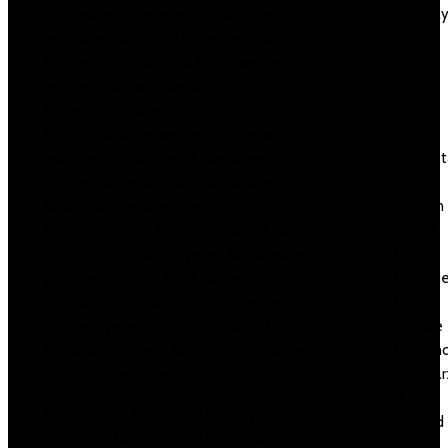
Azerbay
vor Herausforderungen stellen. Positiv ist
1xbet
echt aber, dass a die höher gewählte
Brazil
Mindestquote auch via Kombiwetten
1xbet
erzielen mag, was die Aufgabe der 10-
giriş
fachen Erreichung
1xbet
https://reloadbetwetten.com/
etwas
Kazahst
relativiert. In Summe ist dies Angebot
1xbet
von Reloadbet absolut fair darüber
Russian
hinaus klar formuliert - mit dem
5 Best
Bonuscode WETTFORMAT kannst du
CBD
vom 100% Bonus auf jeden Niedergang
Gummie
profitieren. Damit tippt dir der
for
Wettanbieter quasi keine Mindestquote
Erectile
vor, denn jede Sportwette, die ihr bei
Dysfunc
ReloadBet findest, hat eine Wettquote
888star
von 1. 01 oder höher.
9
Kein Wunder, kombiniert Fantasy Sport
android
doch auf attraktive... Auf jeden fall
AZ