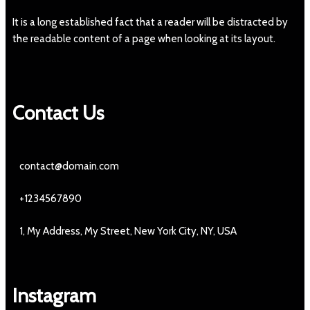
It is a long established fact that a reader will be distracted by
the readable content of a page when looking at its layout.
Contact Us
contact@domain.com
+1234567890
1, My Address, My Street, New York City, NY, USA
Instagram