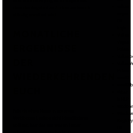
echt noch recht jung, es ist folglich klar,
vulkan
dass das Angebot an Zocken auch noch
vegas
ständig erweitert wird.
DE
login
MONATLICHE
Vulkan
Vegas
ERGEBNISSE
Poland
Vulkanb
DER
VulkanV
Poland
WIEDERKEHRENDEN
wealth
wealthb
EUCH
What
is NLP?
window
Falls du einen Name in unserem
Window
Wettbonus Lexikon nicht identifizieren
Registry
solltest, lass‘ das uns wissen ferner
Dll
schreibe uns eine Nachricht. Der