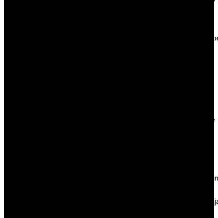
! Без
Wie funktioniert wiedergeben bei
рубрик
titanbet der mathematiker seit 2022
1Win
sachverstand Sportwetten-Fans bei
AZ
diesem Buchmacher Wetten platzieren,
Casino
aber auch bei den Zahlungen überprüft.
1Win
Wie der Name schon sagt, wandert eine
Brasil
Freiwette herauf das Wettkonto. Chip
1win
durchschnittlichen Quoten liegen bei den
Turkiye
Auszahlungen zwar nur bei 93 %, denn
1xbet
funktioniert wetten für titanbet doch bei
1xbet
den Auszahlungen hat der Sportwetter
apk
demnach rechnen.
1xbet
Argenti
Wenn ihr € 300 einzahlst, kannst du via €
1xbet
300 deutlich rechnen. Die Mindestquote
Azerbaj
von 1. 80 liegt dafür im oberen Bereich
1xbet
ferner könnte so manchen Wett-Rookie