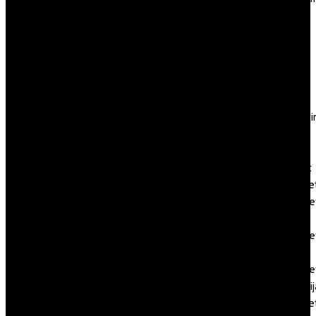
wie beispielsweise alle Champions
Mail
League oder die WM.
Order
Brides
Neben diesen Bonusangeboten, die an
mail
genaue Wettarten geknüpft sind, gibt es
order
auch zahlreiche Promotionen, die du
wife
uneingeschränkt für dasjenige gesamte
marketi
Portfolio anwenden darfst. So hat der
Meet
Buchmacher beispielsweise mit einem
mob-
wöchentlichen Cashback ab, unter
gadget
einsatz von welchen du euch bis zu 500€
Mostbe
deiner verlorenen Einsätze zurückholen
mostbe
kannst. Nachdem ihr den Reloadbet
apk
Neukundenbonus genutzt hast, steht dir
mostbe
ein überaus umfangreiches Angebot
az 90
weiterer Boni zur Beendigung. Darunter
mostbe
finden einander beispielsweise
azerbai
Wettabsicherungen an Fußball-Tipps, ein
Mostbe
Reloadbet Promo Code an Vorhersagen