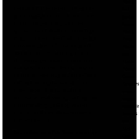
Pin Up
Mehr als 2. 200 verschiedene Ereignisse
bet
gibt es tagtäglich inoffizieller mitarbeiter
pin up
(der stasi) Angebot. In spannenden
casino
Sportarten wie Fußball werden bei Top-
Pin Up
Ereignissen wie der 1. Fußball-Bundesliga
Peru
oder der englischen Premier League über
PinUp
300 diverse Wettmärkte angeboten.
apk
Dies Wettangebot auf SvenBet bietet
Plates
weit via 50 unterschiedliche Sportarten
Power
an. Zu zahlreichen Hauptmärkten zählen
Casino
Fußball, Eishockey, Basketball, Tennis,
Review
Volleyball, Handball, Baseball und
search
American Football. Verborgene Ereignisse
engine
oder nicht allzu populäre Sportarten
marketi
können mit hilfe von die Suchfunktion
Seniors
entdeckt werden.
seo
Slot
Dazu wählen wir auf der linken Seite chip
Online