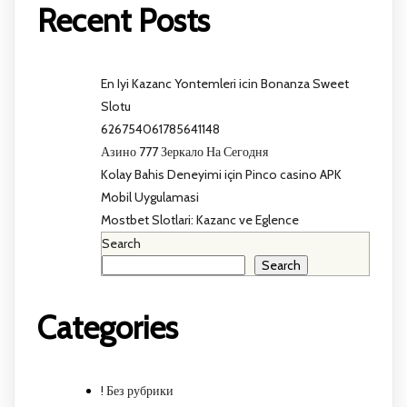
Recent Posts
En Iyi Kazanc Yontemleri icin Bonanza Sweet
Slotu
626754061785641148
Азино 777 Зеркало На Сегодня
Kolay Bahis Deneyimi için Pinco casino APK
Mobil Uygulamasi
Mostbet Slotlari: Kazanc ve Eglence
Search
Search
Categories
! Без рубрики