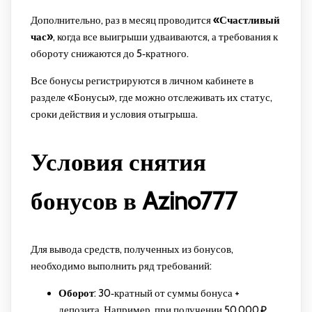
Дополнительно, раз в месяц проводится
«Счастливый
час»
, когда все выигрыши удваиваются, а требования к
обороту снижаются до 5‑кратного.
Все бонусы регистрируются в личном кабинете в
разделе «Бонусы», где можно отслеживать их статус,
сроки действия и условия отыгрыша.
Условия снятия
бонусов в Azino777
Для вывода средств, полученных из бонусов,
необходимо выполнить ряд требований:
Оборот
: 30‑кратный от суммы бонуса +
депозита. Например, при получении 50 000 ₽