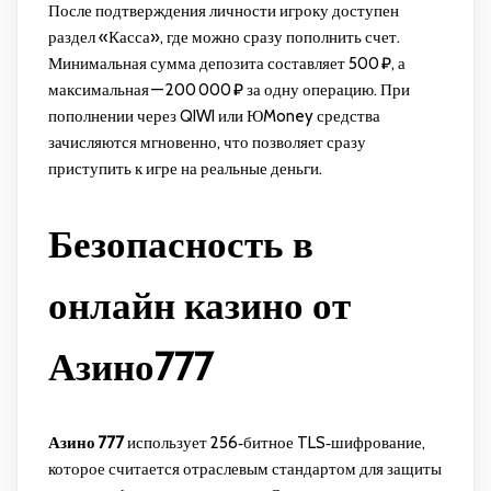
После подтверждения личности игроку доступен
раздел «Касса», где можно сразу пополнить счет.
Минимальная сумма депозита составляет 500 ₽, а
максимальная — 200 000 ₽ за одну операцию. При
пополнении через QIWI или ЮMoney средства
зачисляются мгновенно, что позволяет сразу
приступить к игре на реальные деньги.
Безопасность в
онлайн казино от
Азино777
Азино 777
использует 256‑битное TLS‑шифрование,
которое считается отраслевым стандартом для защиты