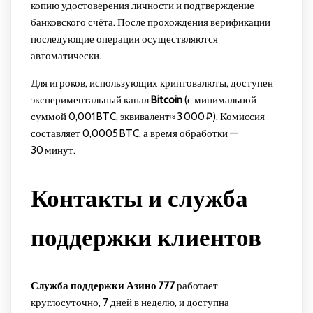
копию удостоверения личности и подтверждение
банковского счёта. После прохождения верификации
последующие операции осуществляются
автоматически.
Для игроков, использующих криптовалюты, доступен
экспериментальный канал
Bitcoin
(с минимальной
суммой 0,001 BTC, эквивалент≈ 3 000 ₽). Комиссия
составляет 0,0005 BTC, а время обработки —
30 минут.
Контакты и служба
поддержки клиентов
Служба поддержки Азино 777
работает
круглосуточно, 7 дней в неделю, и доступна