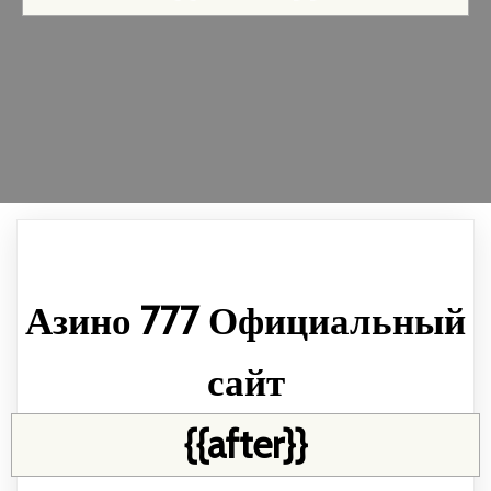
Азино 777 Официальный
сайт
{{after}}