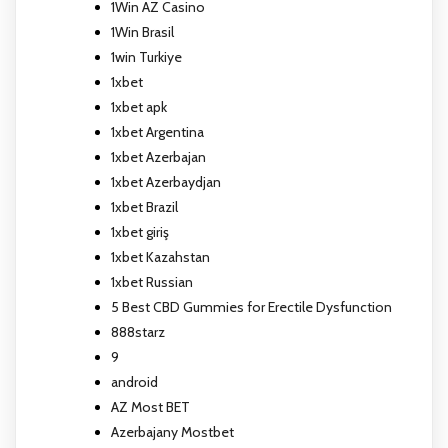
1Win AZ Casino
1Win Brasil
1win Turkiye
1xbet
1xbet apk
1xbet Argentina
1xbet Azerbajan
1xbet Azerbaydjan
1xbet Brazil
1xbet giriş
1xbet Kazahstan
1xbet Russian
5 Best CBD Gummies for Erectile Dysfunction
888starz
9
android
AZ Most BET
Azerbajany Mostbet