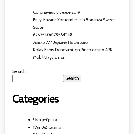
Coronavirus disease 2019
En Iyi Kazanc Yontemleri icin Bonanza Sweet
Slotu
626754061785641148
Азино 777 Зеркало На Сегодня
Kolay Bahis Deneyimi için Pinco casino APK
Mobil Uygulamasi
Search
Search
Categories
! Без рубрики
1Win AZ Casino