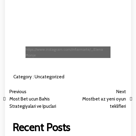
https://www.instagram.com/infarmarte/_Elena
Monje
Category :
Uncategorized
Previous
Next
Most Bet ucun Bahis
Mostbet az yeni oyun
Strategiyalari ve Ipuclari
teklifleri
Recent Posts