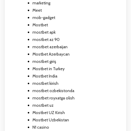
marketing
Meet
mob-gadget
Mostbet
mostbet apk
mostbet az 90
mostbet azerbaijan
Mostbet Azerbaycan
mostbet giriş
Mostbet in Turkey
Mostbet India
mostbet kirish
mostbet ozbekistonda
mostbet royxatga olish
mostbet uz
Mostbet UZ Kirish
Mostbet Uzbekistan
N1 casino