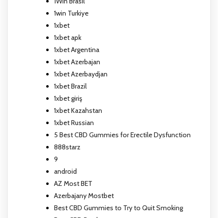
1Win Brasil
1win Turkiye
1xbet
1xbet apk
1xbet Argentina
1xbet Azerbajan
1xbet Azerbaydjan
1xbet Brazil
1xbet giriş
1xbet Kazahstan
1xbet Russian
5 Best CBD Gummies for Erectile Dysfunction
888starz
9
android
AZ Most BET
Azerbajany Mostbet
Best CBD Gummies to Try to Quit Smoking