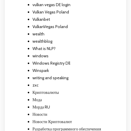
vulkan vegas DE login
Vulkan Vegas Poland
Vulkanbet
VulkanVegas Poland
wealth
wealthblog
What is NLP?
windows
Windows Registry Dll
Winspark
writing and speaking
zxc
Криптовалюты
Мода
Морда RU
Новости
Новости Криптовалют
Разработка программного обеспечения