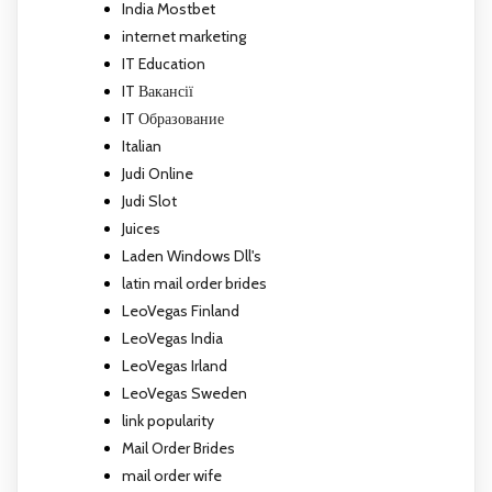
India Mostbet
internet marketing
IT Education
IT Вакансії
IT Образование
Italian
Judi Online
Judi Slot
Juices
Laden Windows Dll's
latin mail order brides
LeoVegas Finland
LeoVegas India
LeoVegas Irland
LeoVegas Sweden
link popularity
Mail Order Brides
mail order wife