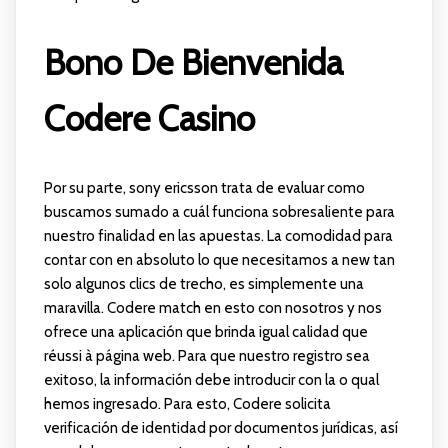
Bono De Bienvenida
Codere Casino
Por su parte, sony ericsson trata de evaluar como
buscamos sumado a cuál funciona sobresaliente para
nuestro finalidad en las apuestas. La comodidad para
contar con en absoluto lo que necesitamos a new tan
solo algunos clics de trecho, es simplemente una
maravilla. Codere match en esto con nosotros y nos
ofrece una aplicación que brinda igual calidad que
réussi à página web. Para que nuestro registro sea
exitoso, la información debe introducir con la o qual
hemos ingresado. Para esto, Codere solicita
verificación de identidad por documentos jurídicas, así