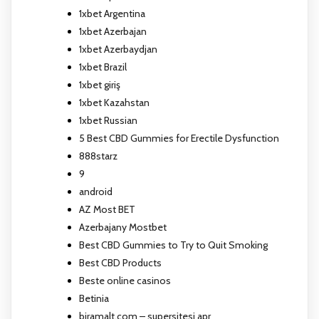
1xbet Argentina
1xbet Azerbajan
1xbet Azerbaydjan
1xbet Brazil
1xbet giriş
1xbet Kazahstan
1xbet Russian
5 Best CBD Gummies for Erectile Dysfunction
888starz
9
android
AZ Most BET
Azerbajany Mostbet
Best CBD Gummies to Try to Quit Smoking
Best CBD Products
Beste online casinos
Betinia
biramalt.com – supersitesi apr