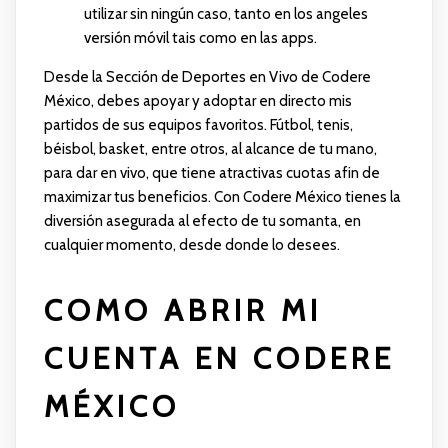
utilizar sin ningún caso, tanto en los angeles
versión móvil tais como en las apps.
Desde la Sección de Deportes en Vivo de Codere
México, debes apoyar y adoptar en directo mis
partidos de sus equipos favoritos. Fútbol, tenis,
béisbol, basket, entre otros, al alcance de tu mano,
para dar en vivo, que tiene atractivas cuotas afin de
maximizar tus beneficios. Con Codere México tienes la
diversión asegurada al efecto de tu somanta, en
cualquier momento, desde donde lo desees.
COMO ABRIR MI
CUENTA EN CODERE
MÉXICO