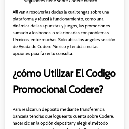
seguidores tiene sobre Codere México.
Allí van a resolver las dudas la cual tengas sobre una
plataforma y réussi à funcionamiento, como una
dinámica de las apuestas y juegos, las promociones
sumado a los bonos, o relacionadas con problemas
técnicos, entre muchas. Solo ubica los angeles sección
de Ayuda de Codere México y tendrás muitas
opciones para fazer tu consulta.
¿cómo Utilizar El Codigo
Promocional Codere?
Para realizar un depósito mediante transferencia
bancaria tendrás que loguear tu cuenta sobre Codere,
hacer clic en la opción depositar y elegir el método