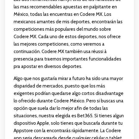
las mas recomendables apuestas en palpitante en
México, todas las encuentras en Codere MX. Los
mexicanos amantes de mis deportes, encontrarán las
competiciones más populares del mundo sobre
Codere MX. Cada uno de estos deportes, nos ofrece
las mejores competiciones, como veremos a
continuación. Codere MX también usa réussi à
presencia para traernos importantes funcionalidades
pra apostar en diversos deportes.
Algo que nos gustaría mirar a futuro ha sido una mayor
disparidad de mercados, puesto que los más
exigentes podrían quedarse algo cortos disadvantage
lo ofrecido durante Codere México. Pero si buscas una
opción que suela dar lo mejor afin de todas las
situaciones, nuestra elegida es Bet365. Si tienes algun
dispositivo Apple, solo tienes que buscarla durante tu
Appstore con la encontrarás rápidamente. La Codere
app seria descargada desde cualquier celular o tablet,