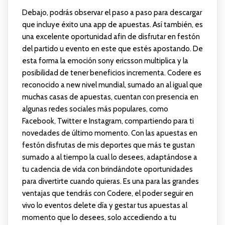
Debajo, podrás observar el paso a paso para descargar
que incluye éxito una app de apuestas. Así también, es
una excelente oportunidad afin de disfrutar en festón
del partido u evento en este que estés apostando. De
esta forma la emoción sony ericsson multiplica y la
posibilidad de tener beneficios incrementa. Codere es
reconocido a new nivel mundial, sumado an al igual que
muchas casas de apuestas, cuentan con presencia en
algunas redes sociales más populares, como
Facebook, Twitter e Instagram, compartiendo para ti
novedades de último momento. Con las apuestas en
festón disfrutas de mis deportes que más te gustan
sumado a al tiempo la cual lo desees, adaptándose a
tu cadencia de vida con brindándote oportunidades
para divertirte cuando quieras. Es una para las grandes
ventajas que tendrás con Codere, el poder seguir en
vivo lo eventos delete día y gestar tus apuestas al
momento que lo desees, solo accediendo a tu