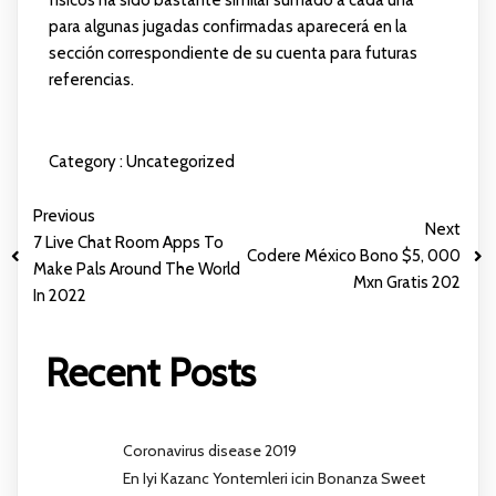
físicos ha sido bastante similar sumado a cada una
para algunas jugadas confirmadas aparecerá en la
sección correspondiente de su cuenta para futuras
referencias.
Category :
Uncategorized
Previous
Next
7 Live Chat Room Apps To
Codere México Bono $5, 000
Make Pals Around The World
Mxn Gratis 202
In 2022
Recent Posts
Coronavirus disease 2019
En Iyi Kazanc Yontemleri icin Bonanza Sweet