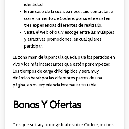
identidad.
En un caso de la cual sea necesario contactarse
con el cimiento de Codere, por suerte existen
tres experiencias diferentes de realizarlo.
Visita el web oficial y escoge entre las múltiples
y atractivas promociones, en cual quieres
participar.
La zona main de la pantalla queda para los partidos en
vivo y los más interesantes que estén por empezar.
Los tiempos de carga child rápidos y sera muy
dinámico hervir por las diferentes partes de una
página, en mi experiencia internauta tratable.
Bonos Y Ofertas
Y es que solitary por registrarte sobre Codere, recibes