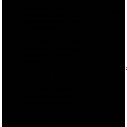
on
Evet, MostBet Casino güvenli
Hello
şifreleme kullanır, ancak bunun
world!
endişelenemeyeceğiniz anlamına
gelmediğini anlıyoruz.
Listelenen tüm şirketler uzun
süredir kumar yazılımı oluşturuyor
ve gelişmeleri defalarca dünya
ödüllerine aday gösterildi.
Wasyiga 7b17bfd26b
layboy%20Germany%20July%201982%20Tetchie%20
Pin-up On-line Casino Slot
Machine Sport Makineleri
Bazı oyuncular typical banka
kartlarını kullanırken, diğerleri
merkezi olmayan varlıklarla daha
rahattır.
Slotsman Jackpots, Immortal Romance,