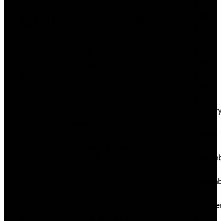
2022
Casino İncelemesi
June
2022
May
2022
Öyle ki firma yapmış olduğu paylaşımlar
April
dolay?s?yla kullanıcılarına düzenli olarak
2022
link çıkışlarını iletiyor. Bugün Mostbet’in
March
hizmetleri dünyanın 93 ülkesinden
2022
oyuncular tarafından kullanılmaktadır.
Februar
Mostbet sitesinin gobelet kazançlı
2022
sitesine üye olup işlem yapmak için,
January
sitenin son olarak güncellenen giriş adresi
2022
üzerinden Mostbet girişsağlamalısınız. En
Decemb
yüksek oranlı ve en pratik erişim imkanı
2021
sağlayan Mostbet mobil ödeme
Novemb
hizmetlerinde çığır açmaktadır. Sorumlu
2021
oyun sayfasında, Mostbet240,
Octobe
zamanınızı ve paranızı kontrol altında
2021
tutmanıza yardımcı olabilecek birkaç