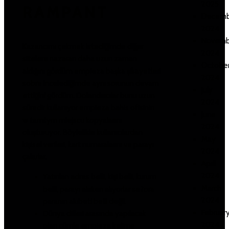
2025
RAMPANT
Decemb
2024
Novemb
Kazancımı çekmek istediğimde diğer
2024
sitelere nazaran daha uzun zaman
Octobe
aldığını gördüm empieza başka şikayetleri
2024
sobre incelediğimde aynı sorunun devam
July
ettiğini gördüm. Dolandırıcılar bunu uzun
2024
süredir kullanıyor empieza bahis ofisinin
June
w tamtym miejscu kopyalarını
2024
oluşturuyor. Böylelikle kullanıcılardan
May
kişisel verileri, kart numaralarını ve parayı
2024
çalarlar.
April
2024
Yatırılan adres belli, kişi belli, kurum
March
belli, parayı alırken alıyorlar se?ora
2024
paranın akıbeti belli değil.
Februar
Dünya dilleri arasında yapılacak
2024
olan cümle empieza kelime