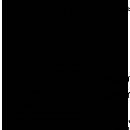
2020
Jogue Online No
Novemb
2019
August
Game Aviator
2019
July
Com A Mostbet
2019
March
2019
The trend of on the internet gaming in
typically the UAE is forward increasing as
Recen
property based casinos are banned. Aynı
zamanda bu kodlar dolay?s?yla FPS
Comm
artışıda sağlaya bileceksiniz. Lütfen, bazı
oyunların yalnızca bu demo modunda
oynatılabileceğini unutmayın, gerçek
parayla mümkün değildir. Bu durumda
A
ekspres, farklı tahminlerden gelen oranlar
WordPr
birbirleriyle çarpılır.
Commen