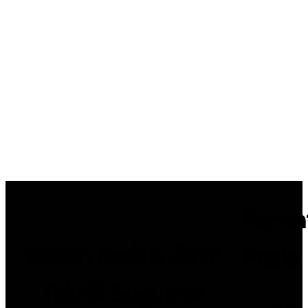
Sayfa 4 6
Recen
Volkan Keskin, Zirve
Posts
Teknik Sogutma
En Iyi