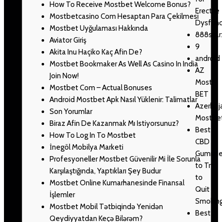
How To Receive Mostbet Welcome Bonus?
Erectile
Mostbetcasino Com Hesaptan Para Çekilmesi
Dysfunc
Mostbet Uyğulaması Hakkında
888star
Aviator Giriş
9
Akita Inu Haçiko Kaç Afin De?
android
Mostbet Bookmaker As Well As Casino In India
AZ
Join Now!
Most
Mostbet Com – Actual Bonuses
BET
Android Mostbet Apk Nasıl Yüklenir: Talimatlar
Azerbaj
Son Yorumlar
Mostbe
Biraz Afin De Kazanmak Mı Istiyorsunuz?
Best
How To Log In To Mostbet
CBD
İnegöl Mobilya Marketi
Gummie
Profesyoneller Mostbet Güvenilir Mi İle Sorunla
to Try
Karşılaştığında, Yaptıkları Şey Budur
to
Mostbet Online Kumarhanesinde Finansal
Quit
İşlemler
Smokin
Mostbet Mobil Tətbiqində Yenidən
Best
Qeydiyyatdan Keçə Bilərəm?