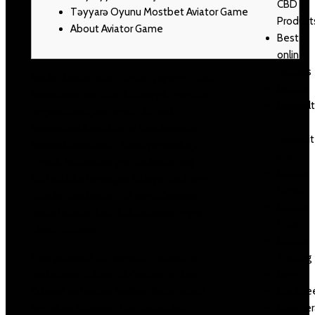
CBD
Təyyarə Oyunu Mostbet Aviator Game
Product
About Aviator Game
Beste
online
casinos
Bunlar, kartlar, rulet, slotlar, piyango, canlı
Betinia
kumarhane ve daha fazlası gibi popüler
biramal
seçenekleri içerir. Ayrıca düzenli
–
turnuvalara katılabilir ve bazı bonuslar
supersit
kazanabileceksiniz. Bunu yapmak için
apr
“Profil” bölümüne girin, ardından sağ
Bitcoin
üstteki ülke bayrağına tıklayın. Bu belge
News
satıcılar tarafından 213 sayılı Kanunun
Bitcoin
muhafaza ve ibraz hükümlerine uygun
Price
olarak saklanır.
Bitcoin
Para yatırmak için mevcut minimal ve
Trading
maksimum tutarlar doğrudan seçilen
blog
ödeme sistemine bağlıdır. Bahis şirketi
Bookke
seçerken istisnasız tüm bahisçileri
Boomer