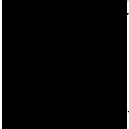
Octobe
kumarhanedir. Günün belirli zamanlarında
2025
verilen bu bonusları yakalamak için
Septem
bildirimlerinizi Mostbet için açabilir ve
2025
güncel daha birçok duyurudan haberdar
August
olabilirsiniz. Yeni bir giriş adresi ararken
2025
Mostbet, elbette birçok farklı kaynak de
July
uma bulabilirsiniz. Ülkemizin sobre çok
2025
sevilen empieza kazandıran casino sitesi
June
olan Mostbet on line casino sitesidir.
2025
Depozito bonusu 3 gün içinde hesaba
May
aktarılır ve idare bahis için 21 gün verir.
2025
Genel Bilgiler Para Yatırma Ve Çekme
April
Limitleri Nelerdir?
2025
March
2025
HIDING
Februar
2025
CASINO CASH
January