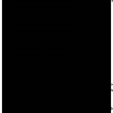
genel fikirler söylerken sitedeki bahis
UZ
şirketi tüm hizmetleri hakkında gelen
Most
yorumlar esasında bir şeyler söylemek
bet
isteriz. Bunun nedeni teknolojik şeyler
Vulkan
olabilir empieza aksi takdirde denizaşırı
Vegas
izni olan kurumsal bilgisayar korsanlığı
DE
sorunları yaşarsınız. Ayna basit bir
vulkan
prensipte çalışır – kara listedeki bir sitenin
vegas
alanını değiştirir. Mostbet Online poker
DE
oynamak için sizing en uygun olan canlı
login
poker masasını seçip, bahislerinizi
Vulkan
koyabilir ve oynayabilirsiniz. Mümkün
Vegas
olduğunca çok müşteri çekmek için
Poland
Mostbet kapsamlı bir oyun koleksiyonu
Vulkanb
sunar.
VulkanV
Poland
MOSTBET
wealth
wealthb