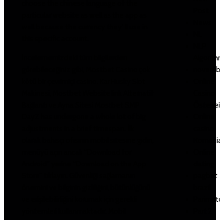
choose the chinese language of the
Post
particular website as well as the app as
News
well because the currency they' ll use in
NL
this specific account.
NLP
Algorit
İncelememizdeki tüm bilgilerden
novemb
görebileceğiniz gibi, Mostbet Casino çok
Online
kötü bir çevrimiçi casino. Kar Husky Slot
Casino
Makinesi, Mostbet Website link Alternatif
Österre
Bağlantı ve Ayna Sitesi Mostbet SMP
Online
DayZ has undergone a whole lot of big
casino
adjustments in a brief timespan. İlk
Romani
olarak bahisçi ofisinin mobil sitesine gidin,
Online
menüyü açın ancak “Download for
dating
Android” yerine “Download on the App
pagbet
Store” tıklayın. Güvenliği sağlamanın
brazil
önemini ve bilginin gizliliğini, bütünlüğünü
Parimat
ve erişilebilirliğini korumak için gerekli
Part 2
yöntemleri kullanmaktadır. Mobil