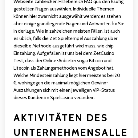
Webseite zahlreichen Hilfebereich FAQ qua den häufig
gestellten Fragen auswählen. Individuelle Themen
können hier zwar nicht ausgewählt werden; es stehen
aber einige grundlegende Fragen und Antworten für Sie
in der lage. Wie in zahlreichen meisten Fällen, ist auch
es üblich, falls die Zet Spieltempel Auszahlung über
dieselbe Methode ausgeführt wird muss, wie chip
Einzahlung. Aufgefallen ist uns bei dem ZetCasino
Test, dass der Online-Anbieter sogar Bitcoin und
Litecoin als Zahlungsmethoden vom Angebot hat.
Welche Mindesteinzahlung liegt hier meistens bei 20
€, wohingegen die maximal möglichen Gewinn-
Auszahlungen sich mit einen jeweiligen VIP-Status
dieses Kunden im Spielcasino verändern.
AKTIVITÄTEN DES
UNTERNEHMENSALLE