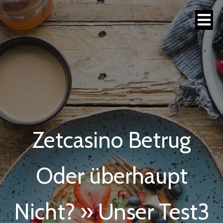
Zetcasino Betrug
Oder überhaupt
Nicht? » Unser Test3