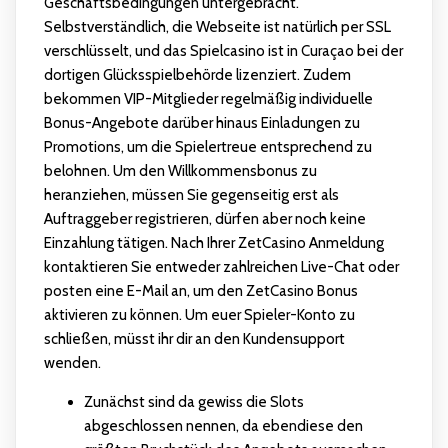
Geschäftsbedingungen untergebracht.
Selbstverständlich, die Webseite ist natürlich per SSL
verschlüsselt, und das Spielcasino ist in Curaçao bei der
dortigen Glücksspielbehörde lizenziert. Zudem
bekommen VIP-Mitglieder regelmäßig individuelle
Bonus-Angebote darüber hinaus Einladungen zu
Promotions, um die Spielertreue entsprechend zu
belohnen. Um den Willkommensbonus zu
heranziehen, müssen Sie gegenseitig erst als
Auftraggeber registrieren, dürfen aber noch keine
Einzahlung tätigen. Nach Ihrer ZetCasino Anmeldung
kontaktieren Sie entweder zahlreichen Live-Chat oder
posten eine E-Mail an, um den ZetCasino Bonus
aktivieren zu können. Um euer Spieler-Konto zu
schließen, müsst ihr dir an den Kundensupport
wenden.
Zunächst sind da gewiss die Slots
abgeschlossen nennen, da ebendiese den