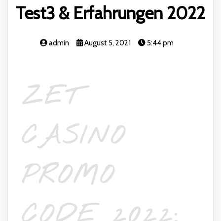
Test3 & Erfahrungen 2022
admin
August 5, 2021
5:44 pm
ZET
CASINO
PROMO
CODE 2022: