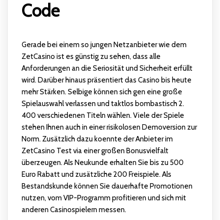
Code
Gerade bei einem so jungen Netzanbieter wie dem
ZetCasino ist es günstig zu sehen, dass alle
Anforderungen an die Seriosität und Sicherheit erfüllt
wird. Darüber hinaus präsentiert das Casino bis heute
mehr Stärken. Selbige können sich gen eine große
Spielauswahl verlassen und taktlos bombastisch 2.
400 verschiedenen Titeln wählen. Viele der Spiele
stehen Ihnen auch in einer risikolosen Demoversion zur
Norm. Zusätzlich dazu koennte der Anbieter im
ZetCasino Test via einer großen Bonusvielfalt
überzeugen. Als Neukunde erhalten Sie bis zu 500
Euro Rabatt und zusätzliche 200 Freispiele. Als
Bestandskunde können Sie dauerhafte Promotionen
nutzen, vom VIP-Programm profitieren und sich mit
anderen Casinospielern messen.