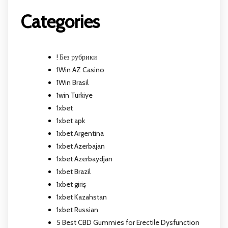
Categories
! Без рубрики
1Win AZ Casino
1Win Brasil
1win Turkiye
1xbet
1xbet apk
1xbet Argentina
1xbet Azerbajan
1xbet Azerbaydjan
1xbet Brazil
1xbet giriş
1xbet Kazahstan
1xbet Russian
5 Best CBD Gummies for Erectile Dysfunction