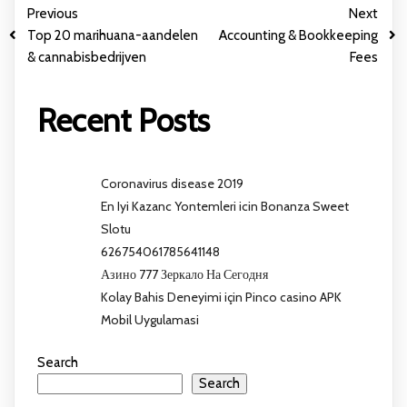
Previous
Next
Top 20 marihuana-aandelen
Accounting & Bookkeeping
& cannabisbedrijven
Fees
Recent Posts
Coronavirus disease 2019
En Iyi Kazanc Yontemleri icin Bonanza Sweet
Slotu
626754061785641148
Азино 777 Зеркало На Сегодня
Kolay Bahis Deneyimi için Pinco casino APK
Mobil Uygulamasi
Search
Search