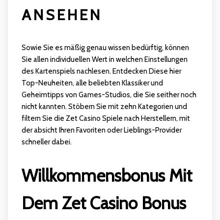
ANSEHEN
Sowie Sie es mäßig genau wissen bedürftig, können
Sie allen individuellen Wert in welchen Einstellungen
des Kartenspiels nachlesen. Entdecken Diese hier
Top-Neuheiten, alle beliebten Klassiker und
Geheimtipps von Games-Studios, die Sie seither noch
nicht kannten. Stöbern Sie mit zehn Kategorien und
filtern Sie die Zet Casino Spiele nach Herstellern, mit
der absicht Ihren Favoriten oder Lieblings-Provider
schneller dabei.
Willkommensbonus Mit
Dem Zet Casino Bonus