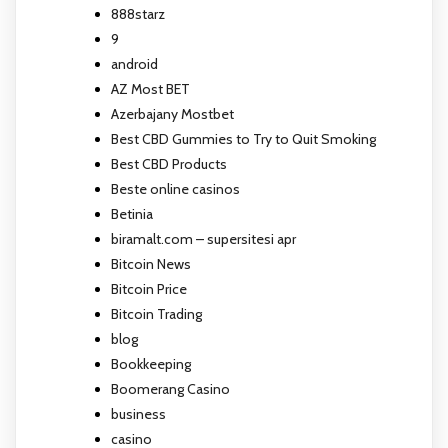
888starz
9
android
AZ Most BET
Azerbajany Mostbet
Best CBD Gummies to Try to Quit Smoking
Best CBD Products
Beste online casinos
Betinia
biramalt.com – supersitesi apr
Bitcoin News
Bitcoin Price
Bitcoin Trading
blog
Bookkeeping
Boomerang Casino
business
casino