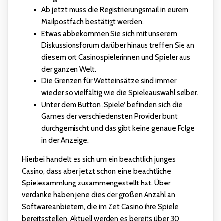
Ab jetzt muss die Registrierungsmail in eurem
Mailpostfach bestätigt werden.
Etwas abbekommen Sie sich mit unserem
Diskussionsforum darüber hinaus treffen Sie an
diesem ort Casinospielerinnen und Spieler aus
der ganzen Welt.
Die Grenzen für Wetteinsätze sind immer
wieder so vielfältig wie die Spieleauswahl selber.
Unter dem Button ‚Spiele‘ befinden sich die
Games der verschiedensten Provider bunt
durchgemischt und das gibt keine genaue Folge
in der Anzeige.
Hierbei handelt es sich um ein beachtlich junges
Casino, dass aber jetzt schon eine beachtliche
Spielesammlung zusammengestellt hat. Über
verdanke haben jene dies der großen Anzahl an
Softwareanbietern, die im Zet Casino ihre Spiele
bereitsstellen. Aktuell werden es bereits über 30